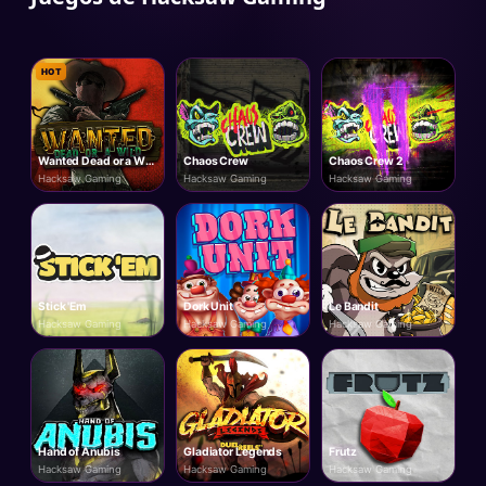
HOT
Wanted Dead or a Wild
Chaos Crew
Chaos Crew 2
Hacksaw Gaming
Hacksaw Gaming
Hacksaw Gaming
Stick 'Em
Dork Unit
Le Bandit
Hacksaw Gaming
Hacksaw Gaming
Hacksaw Gaming
Hand of Anubis
Gladiator Legends
Frutz
Hacksaw Gaming
Hacksaw Gaming
Hacksaw Gaming