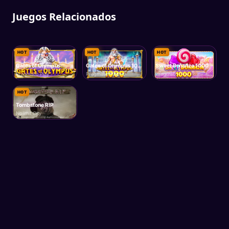
Juegos Relacionados
HOT
HOT
HOT
Gates of Olympus
Gates of Olympus 1000
Sweet Bonanza 1000
Pragmatic Play
Pragmatic Play
Pragmatic Play
HOT
Tombstone RIP
Nolimit City