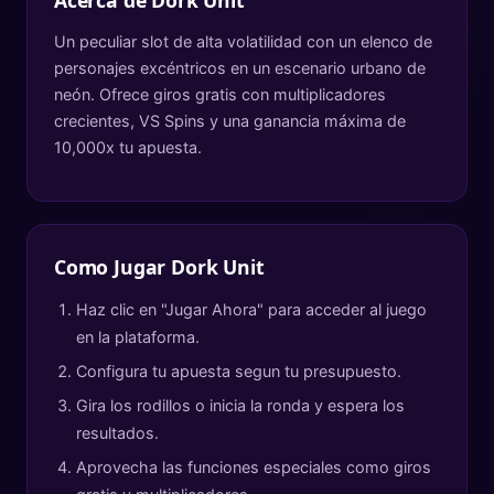
Acerca de
Dork Unit
Un peculiar slot de alta volatilidad con un elenco de
personajes excéntricos en un escenario urbano de
neón. Ofrece giros gratis con multiplicadores
crecientes, VS Spins y una ganancia máxima de
10,000x tu apuesta.
Como Jugar
Dork Unit
Haz clic en "Jugar Ahora" para acceder al juego
en la plataforma.
Configura tu apuesta segun tu presupuesto.
Gira los rodillos o inicia la ronda y espera los
resultados.
Aprovecha las funciones especiales como giros