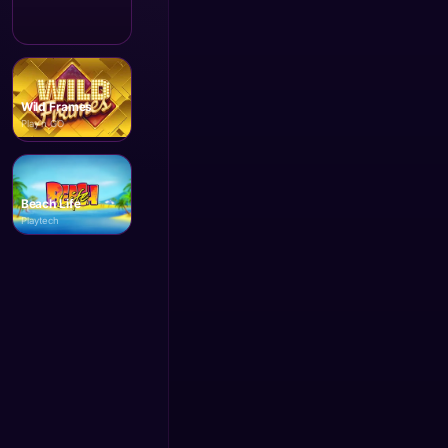
Wild Frames
Play'n GO
Beach Life
Playtech