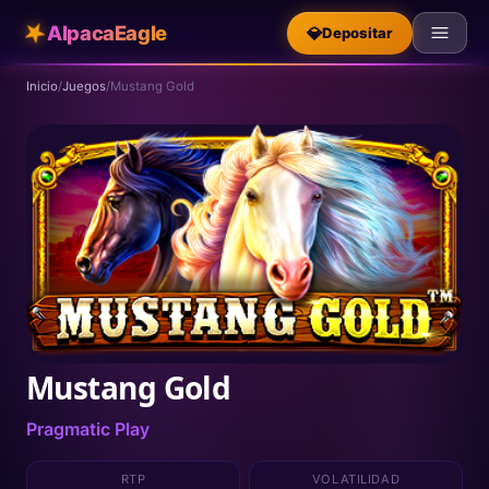
★
AlpacaEagle
💎
Depositar
Inicio
/
Juegos
/
Mustang Gold
Mustang Gold
Pragmatic Play
RTP
VOLATILIDAD