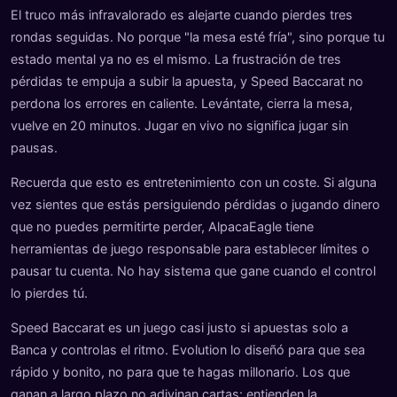
El truco más infravalorado es alejarte cuando pierdes tres
rondas seguidas. No porque "la mesa esté fría", sino porque tu
estado mental ya no es el mismo. La frustración de tres
pérdidas te empuja a subir la apuesta, y Speed Baccarat no
perdona los errores en caliente. Levántate, cierra la mesa,
vuelve en 20 minutos. Jugar en vivo no significa jugar sin
pausas.
Recuerda que esto es entretenimiento con un coste. Si alguna
vez sientes que estás persiguiendo pérdidas o jugando dinero
que no puedes permitirte perder, AlpacaEagle tiene
herramientas de juego responsable para establecer límites o
pausar tu cuenta. No hay sistema que gane cuando el control
lo pierdes tú.
Speed Baccarat es un juego casi justo si apuestas solo a
Banca y controlas el ritmo. Evolution lo diseñó para que sea
rápido y bonito, no para que te hagas millonario. Los que
ganan a largo plazo no adivinan cartas: entienden la