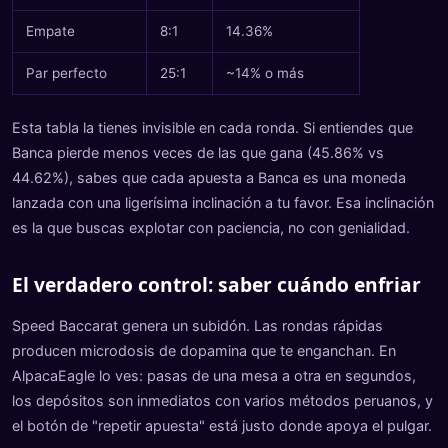
Empate
8:1
14.36%
Par perfecto
25:1
~14% o más
Esta tabla la tienes invisible en cada ronda. Si entiendes que
Banca pierde menos veces de las que gana (45.86% vs
44.62%), sabes que cada apuesta a Banca es una moneda
lanzada con una ligerísima inclinación a tu favor. Esa inclinación
es la que buscas explotar con paciencia, no con genialidad.
El verdadero control: saber cuándo enfriar
Speed Baccarat genera un subidón. Las rondas rápidas
producen microdosis de dopamina que te enganchan. En
AlpacaEagle lo ves: pasas de una mesa a otra en segundos,
los depósitos son inmediatos con varios métodos peruanos, y
el botón de "repetir apuesta" está justo donde apoya el pulgar.