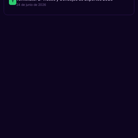
T
24 de junio de 2026