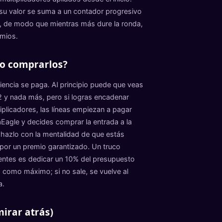
 su valor se suma a un contador progresivo
os, de modo que mientras más dure la ronda,
mios.
s o comprarlos?
ciencia se paga. Al principio puede que veas
 y nada más, pero si logras encadenar
iplicadores, las líneas empiezan a pagar
aEagle y decides comprar la entrada a la
 hazlo con la mentalidad de que estás
por un premio garantizado. Un truco
entes es dedicar un 10% del presupuesto
s como máximo; si no sale, se vuelve al
a.
mirar atrás)