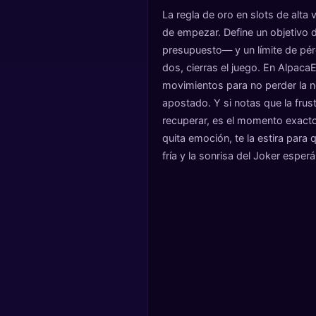
La regla de oro en slots de alta 
de empezar. Define un objetivo 
presupuesto— y un límite de pérd
dos, cierras el juego. En AlpacaE
movimientos para no perder la no
apostado. Y si notas que la frus
recuperar, es el momento exacto
quita emoción, te la estira par
fría y la sonrisa del Joker espe