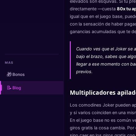
elevados son esquivas. Si tu pr
directamente —cuesta
80x tu a
igual que en el juego base, puede
con la sensación de haber pagad
ganancias acumuladas que te de
Cuando ves que el Joker se ac
bajo el brazo, sabes que alg
MAS
llegar a ese momento con ban
previos.
🎁
Bonos
📝
Blog
Multiplicadores apilad
Los comodines Joker pueden ap
y si varios coinciden en una mi
En el juego base no es común ve
giros gratis la cosa cambia. Por 
sino caer en los giros gratis con