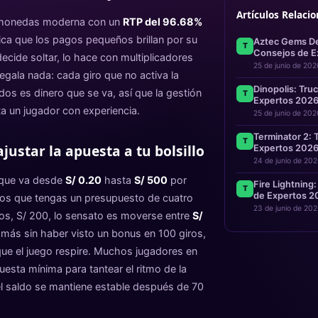
Artículos Relaci
amonedas moderna con un
RTP del 96.68%
fica que los pagos pequeños brillan por su
Aztec Gems De
T
Consejos de E
ecide soltar, lo hace con multiplicadores
25 de junio de 202
regala nada: cada giro que no activa la
Dinopolis: Tru
dos es dinero que se va, así que la gestión
T
Expertos 202
a un jugador con experiencia.
25 de junio de 202
Terminator 2: 
T
justar la apuesta a tu bolsillo
Expertos 202
24 de junio de 202
 que va desde
S/ 0.20
hasta
S/ 500
por
Fire Lightning
T
de Expertos 2
menos que tengas un presupuesto de cuatro
23 de junio de 202
os, S/ 200, lo sensato es moverse entre
S/
o más sin haber visto un bonus en 100 giros,
ue el juego respire. Muchos jugadores en
esta mínima para tantear el ritmo de la
el saldo se mantiene estable después de 70