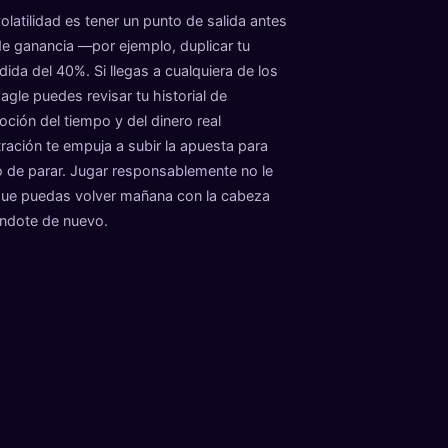
volatilidad es tener un punto de salida antes
de ganancia —por ejemplo, duplicar tu
ida del 40%. Si llegas a cualquiera de los
agle puedes revisar tu historial de
ción del tiempo y del dinero real
tración te empuja a subir la apuesta para
 de parar. Jugar responsablemente no le
a que puedas volver mañana con la cabeza
rándote de nuevo.