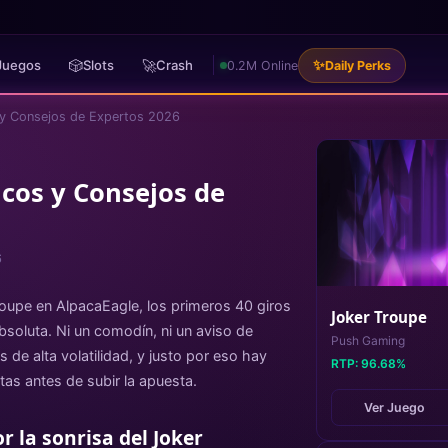
Juegos
🎲
Slots
🚀
Crash
✨
0.2M Online
Daily Perks
 y Consejos de Expertos 2026
ucos y Consejos de
6
roupe en AlpacaEagle, los primeros 40 giros
Joker Troupe
oluta. Ni un comodín, ni un aviso de
Push Gaming
 de alta volatilidad, y justo por eso hay
RTP:
96.68
%
tas antes de subir la apuesta.
Ver Juego
r la sonrisa del Joker