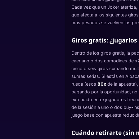
Cada vez que un Joker aterriza,
que afecta a los siguientes gir
más pesados se vuelven los pre
Giros gratis: ¿jugarlo
Dentro de los giros gratis, la pa
caer uno o dos comodines de x2
cinco o seis giros sumando mult
sumas serias. Si estás en Alpac
rueda (esos
80x
de la apuesta),
pagando por la oportunidad, no 
extendido entre jugadores frecu
de la sesión a uno o dos buy-in
juego base con apuesta reducid
Cuándo retirarte (sin 