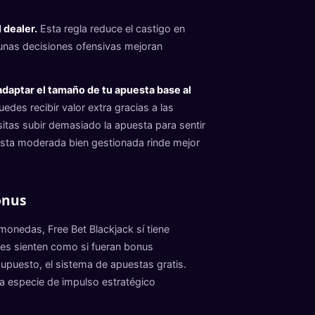
 dealer.
Esta regla reduce el castigo en
gunas decisiones ofensivas mejoran
adaptar el tamaño de tu apuesta base al
edes recibir valor extra gracias a las
itas subir demasiado la apuesta para sentir
sta moderada bien gestionada rinde mejor
onus
monedas, Free Bet Blackjack sí tiene
es sienten como si fueran bonus
 supuesto, el sistema de apuestas gratis.
 especie de impulso estratégico