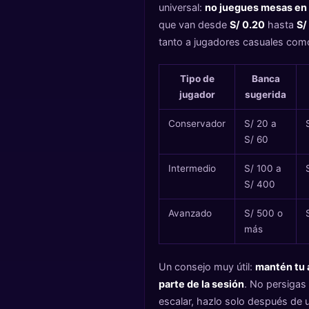
universal:
no juegues mesas en 
que van desde
S/ 0.20
hasta
S/
tanto a jugadores casuales como a
Tipo de
Banca
jugador
sugerida
Conservador
S/ 20 a
S/ 60
Intermedio
S/ 100 a
S/ 400
Avanzado
S/ 500 o
más
Un consejo muy útil:
mantén tu 
parte de la sesión
. No persigas
escalar, hazlo solo después de 