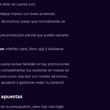
 tener en cuenta son:
italizar manos con buen potencial.
or de muchos pares que normalmente se
una protección parcial que puede salvarte
on:
interfaz clara, ritmo ágil y ambiente
 la pena revisar también si hay promociones
n complementar tus sesiones en mesas en
ciona como una slot con rondas de bonos,
yudarte a gestionar mejor tu bankroll.
e apuestas
de tu presupuesto, pero hay una regla