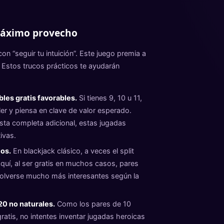
máximo provecho
con “seguir tu intuición”. Este juego premia a
. Estos trucos prácticos te ayudarán
les gratis favorables.
Si tienes 9, 10 u 11,
aler y piensa en clave de valor esperado.
ta completa adicional, estas jugadas
ivas.
ios.
En blackjack clásico, a veces el split
quí, al ser gratis en muchos casos, pares
volverse mucho más interesantes según la
0 no naturales.
Como los pares de 10
ratis, no intentes inventar jugadas heroicas