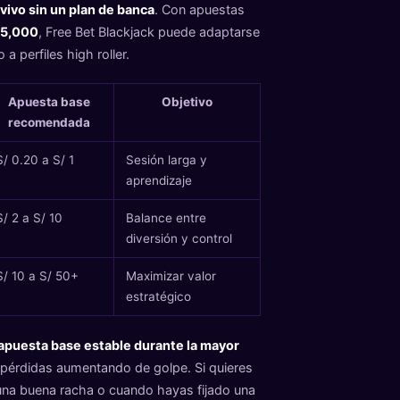
vivo sin un plan de banca
. Con apuestas
 5,000
, Free Bet Blackjack puede adaptarse
 perfiles high roller.
Apuesta base
Objetivo
recomendada
S/ 0.20 a S/ 1
Sesión larga y
aprendizaje
S/ 2 a S/ 10
Balance entre
diversión y control
S/ 10 a S/ 50+
Maximizar valor
estratégico
apuesta base estable durante la mayor
 pérdidas aumentando de golpe. Si quieres
una buena racha o cuando hayas fijado una