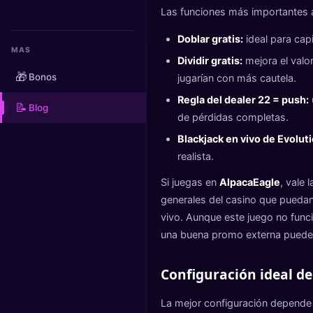
Las funciones más importantes a
Doblar gratis:
ideal para cap
MAS
Dividir gratis:
mejora el val
🎁
Bonos
jugarían con más cautela.
Regla del dealer 22 = push:
📝
Blog
de pérdidas completas.
Blackjack en vivo de Evoluti
realista.
Si juegas en
AlpacaEagle
, vale
generales del casino que pueda
vivo. Aunque este juego no fun
una buena promo externa puede a
Configuración ideal d
La mejor configuración depende 