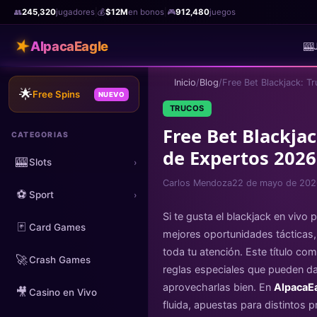
👥
💰
🎮
245,320
jugadores
|
$
12
M
en bonos
|
912,480
juegos
★
AlpacaEagle
🎰
Inicio
/
Blog
/
Free Bet Blackjack: 
🌟
Free Spins
NUEVO
TRUCOS
Free Bet Blackja
CATEGORIAS
de Expertos 2026
🎰
Slots
›
Carlos Mendoza
22 de mayo de 202
⚽
Sport
›
Si te gusta el blackjack en vivo
🃏
Card Games
mejores oportunidades tácticas
toda tu atención. Este título com
🚀
Crash Games
reglas especiales que pueden dar
aprovecharlas bien. En
AlpacaE
🎥
Casino en Vivo
fluida, apuestas para distintos 