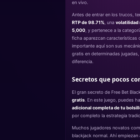
en vivo.
Antes de entrar en los trucos, te
RTP de 98.71%
, una
volatilidad
5,000
, y pertenece a la categor
ficha aparezcan característica
importante aquí son sus mecáni
gratis en determinadas jugadas,
diferencia.
Secretos que pocos c
El gran secreto de Free Bet Bla
gratis
. En este juego, puedes h
adicional completa de tu bolsil
por completo la estrategia tradic
Muchos jugadores novatos comet
blackjack normal. Ahí empiezan a