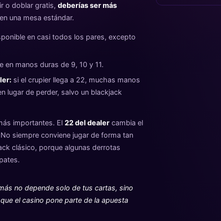
ir o doblar gratis,
deberías ser más
en una mesa estándar.
onible en casi todos los pares, excepto
e en manos duras de 9, 10 y 11.
ler:
si el crupier llega a 22, muchas manos
n lugar de perder, salvo un blackjack
más importantes. El
22 del dealer
cambia el
. No siempre conviene jugar de forma tan
ck clásico, porque algunas derrotas
pates.
 más no depende solo de tus cartas, sino
ue el casino pone parte de la apuesta