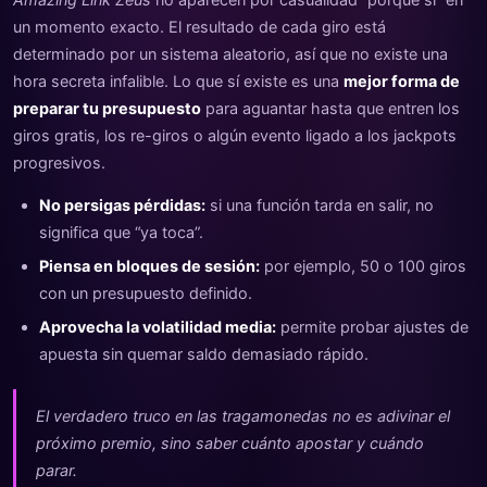
un momento exacto. El resultado de cada giro está
determinado por un sistema aleatorio, así que no existe una
hora secreta infalible. Lo que sí existe es una
mejor forma de
preparar tu presupuesto
para aguantar hasta que entren los
giros gratis, los re-giros o algún evento ligado a los jackpots
progresivos.
No persigas pérdidas:
si una función tarda en salir, no
significa que “ya toca”.
Piensa en bloques de sesión:
por ejemplo, 50 o 100 giros
con un presupuesto definido.
Aprovecha la volatilidad media:
permite probar ajustes de
apuesta sin quemar saldo demasiado rápido.
El verdadero truco en las tragamonedas no es adivinar el
próximo premio, sino saber cuánto apostar y cuándo
parar.