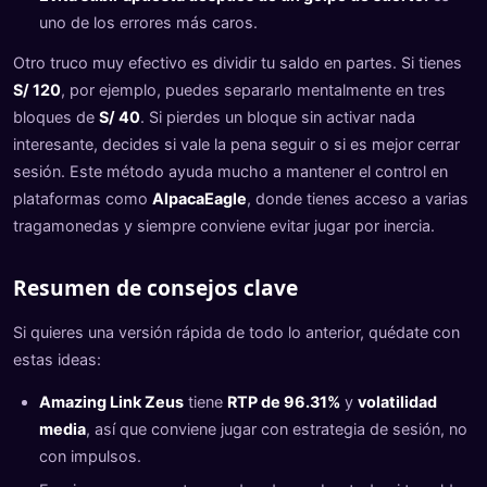
uno de los errores más caros.
Otro truco muy efectivo es dividir tu saldo en partes. Si tienes
S/ 120
, por ejemplo, puedes separarlo mentalmente en tres
bloques de
S/ 40
. Si pierdes un bloque sin activar nada
interesante, decides si vale la pena seguir o si es mejor cerrar
sesión. Este método ayuda mucho a mantener el control en
plataformas como
AlpacaEagle
, donde tienes acceso a varias
tragamonedas y siempre conviene evitar jugar por inercia.
Resumen de consejos clave
Si quieres una versión rápida de todo lo anterior, quédate con
estas ideas:
Amazing Link Zeus
tiene
RTP de 96.31%
y
volatilidad
media
, así que conviene jugar con estrategia de sesión, no
con impulsos.