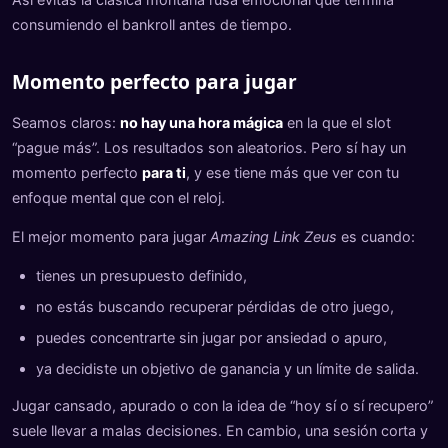
consumiendo el bankroll antes de tiempo.
Momento perfecto para jugar
Seamos claros:
no hay una hora mágica
en la que el slot
“pague más”. Los resultados son aleatorios. Pero sí hay un
momento perfecto
para ti
, y ese tiene más que ver con tu
enfoque mental que con el reloj.
El mejor momento para jugar
Amazing Link Zeus
es cuando:
tienes un presupuesto definido,
no estás buscando recuperar pérdidas de otro juego,
puedes concentrarte sin jugar por ansiedad o apuro,
ya decidiste un objetivo de ganancia y un límite de salida.
Jugar cansado, apurado o con la idea de “hoy sí o sí recupero”
suele llevar a malas decisiones. En cambio, una sesión corta y