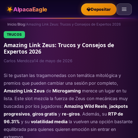
★
AlpacaEagle
💎
Depositar
Inicio
/
Blog
/
Amazing Link Zeus: Trucos y Consejos de Expertos 2026
TRUCOS
Amazing Link Zeus: Trucos y Consejos de
Expertos 2026
Carlos Mendoza
14 de mayo de 2026
Si te gustan las tragamonedas con temática mitológica y
premios que pueden cambiar una sesión por completo,
Amazing Link Zeus
de
Microgaming
merece un lugar en tu
lista. Este slot mezcla la fuerza de Zeus con mecánicas muy
buscadas por los jugadores:
Amazing Wild Reels
,
jackpots
progresivos
,
giros gratis
y
re-giros
. Además, su
RTP de
96.31%
y su
volatilidad media
la vuelven una opción bastante
equilibrada para quienes quieren emoción sin entrar en
extremos.