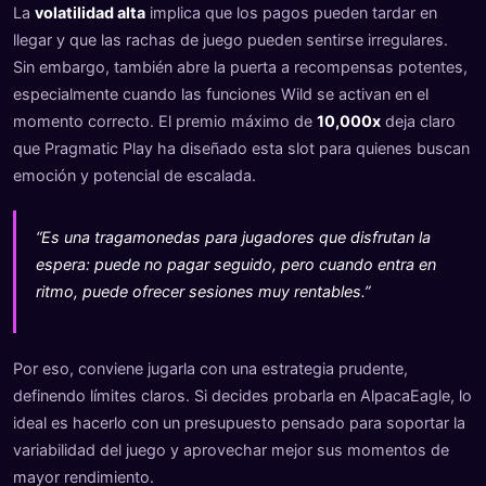
La
volatilidad alta
implica que los pagos pueden tardar en
llegar y que las rachas de juego pueden sentirse irregulares.
Sin embargo, también abre la puerta a recompensas potentes,
especialmente cuando las funciones Wild se activan en el
momento correcto. El premio máximo de
10,000x
deja claro
que Pragmatic Play ha diseñado esta slot para quienes buscan
emoción y potencial de escalada.
“Es una tragamonedas para jugadores que disfrutan la
espera: puede no pagar seguido, pero cuando entra en
ritmo, puede ofrecer sesiones muy rentables.”
Por eso, conviene jugarla con una estrategia prudente,
definendo límites claros. Si decides probarla en AlpacaEagle, lo
ideal es hacerlo con un presupuesto pensado para soportar la
variabilidad del juego y aprovechar mejor sus momentos de
mayor rendimiento.