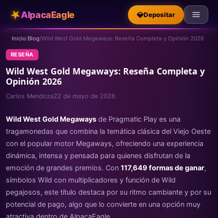
★
AlpacaEagle
💎
Depositar
Inicio
/
Blog
/
Wild West Gold Megaways: Reseña Completa y Opinión 2026
RESEÑA
Wild West Gold Megaways: Reseña Completa y
Opinión 2026
Carlos Mendoza
22 de mayo de 2026
Wild West Gold Megaways
de Pragmatic Play es una
tragamonedas que combina la temática clásica del Viejo Oeste
con el popular motor Megaways, ofreciendo una experiencia
dinámica, intensa y pensada para quienes disfrutan de la
emoción de grandes premios. Con
117,649 formas de ganar
,
símbolos Wild con multiplicadores y función de Wild
pegajosos, este título destaca por su ritmo cambiante y por su
potencial de pago, algo que lo convierte en una opción muy
atractiva dentro de AlpacaEagle.