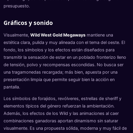
presupuesto.
Gráficos y sonido
Visualmente,
Wild West Gold Megaways
mantiene una
estética clara, pulida y muy alineada con el tema del oeste. El
fondo, los símbolos y los efectos están diseñados para
transmitir la sensación de estar en un poblado fronterizo lleno
de tensión, polvo y recompensas escondidas. No busca ser
una tragamonedas recargada; más bien, apuesta por una
presentación limpia que permite seguir bien la acción en
pantalla.
Los símbolos de forajidos, revólveres, estrellas de sheriff y
elementos típicos del género refuerzan la ambientación.
Además, los efectos de los Wild y las animaciones al caer
combinaciones ganadoras aportan dinamismo sin saturar
visualmente. Es una propuesta sólida, moderna y muy fácil de