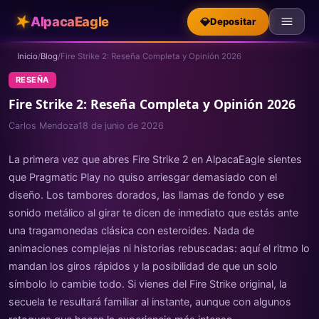
★
AlpacaEagle
💎
Depositar
Inicio
/
Blog
/
Fire Strike 2: Reseña Completa y Opinión 2026
RESEÑA
Fire Strike 2: Reseña Completa y Opinión 2026
Carlos Mendoza
18 de junio de 2026
La primera vez que abres Fire Strike 2 en AlpacaEagle sientes
que Pragmatic Play no quiso arriesgar demasiado con el
diseño. Los tambores dorados, las llamas de fondo y ese
sonido metálico al girar te dicen de inmediato que estás ante
una tragamonedas clásica con esteroides. Nada de
animaciones complejas ni historias rebuscadas: aquí el ritmo lo
mandan los giros rápidos y la posibilidad de que un solo
símbolo lo cambie todo. Si vienes del Fire Strike original, la
secuela te resultará familiar al instante, aunque con algunos