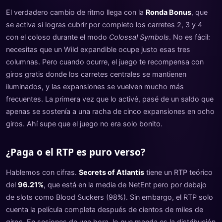
El verdadero cambio de ritmo llega con la
Ronda Bonus
, que
se activa si logras cubrir por completo los carretes 2, 3 y 4
con el coloso durante el modo
Colossal Symbols
. No es fácil:
necesitas que un Wild expandible ocupe justo esas tres
columnas. Pero cuando ocurre, el juego te recompensa con
giros gratis donde los carretes centrales se mantienen
iluminados, y las expansiones se vuelven mucho más
frecuentes. La primera vez que lo activé, pasé de un saldo que
apenas se sostenía a una racha de cinco expansiones en ocho
giros. Ahí supe que el juego no era solo bonito.
¿Paga o el RTP es puro verso?
Hablemos con cifras.
Secrets of Atlantis
tiene un RTP teórico
del
96.21%
, que está en la media de NetEnt pero por debajo
de slots como Blood Suckers (98%). Sin embargo, el RTP solo
cuenta la película completa después de cientos de miles de
giros. En sesiones de una hora, lo que manda es la distribución