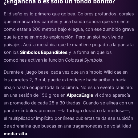
¿Engancha o es solo un fondo bonito?
El diseño es lo primero que golpea. Colores profundos, corales
que enmarcan los carretes y una banda sonora que se siente
como estar a 200 metros bajo el agua, con ese zumbido grave
que te pone en modo exploración. Pero un slot no vive de
paisajes. Acá la mecánica que te mantiene pegado a la pantalla
son los
Símbolos Expandibles
y la forma en que los
comodines activan la función
Colossal Symbols
.
Durante el juego base, cada vez que un símbolo Wild cae en
los carretes 2, 3 o 4, puede extenderse hacia arriba o hacia
abajo hasta ocupar toda la columna. No es un evento rarísimo:
en una sesión de 150 giros en
AlpacaEagle
vi cómo aparecía
un promedio de cada 25 a 30 tiradas. Cuando se alinea con un
par de símbolos premium —la tortuga dorada o la medusa—,
el multiplicador implícito por líneas cubiertas te da ese subidón
de adrenalina que buscas en una tragamonedas de volatilidad
media-alta
.