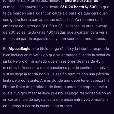
rompen el bankroll en diez minutos,
Secrets of Atlantis
cumple. Las apuestas van desde
S/ 0.20 hasta S/ 500
, lo que
te da margen para jugar con cautela o para los que persiguen
ese golpe fuerte con apuestas más altas. Yo recomendaría
empezar con giros de S/ 0.50 o S/ 1 si tienes un presupuesto
de 200 soles: te da unas 400 tiradas que alcanzan para ver al
menos un par de expansiones y, con suerte, la ronda bonus.
En
AlpacaEagle
este título carga rápido y la interfaz responde
bien incluso en móvil, algo que se agradece cuando la señal va
justa. Pero ojo: he notado que en sesiones de más de 45
minutos la frecuencia de expansiones puede sentirse esquiva,
y si no llega la ronda bonus, la sesión termina con una pérdida
lenta pero constante. Ahí es donde uno debe tener cabeza fría.
Fijar un límite de pérdida o de tiempo antes de empezar evita
que el “un giro más” te lleve puesto. El juego responsable no es
un cartel al pie de página: es la diferencia entre volver mañana
con ganas o cerrar la cuenta con bronca.