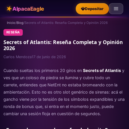
★
AlpacaEagle
💎
Depositar
Inicio
/
Blog
/
Secrets of Atlantis: Reseña Completa y Opinión 2026
RESEÑA
Secrets of Atlantis: Reseña Completa y Opinión
2026
Carlos Mendoza
17 de junio de 2026
Cuando sueltas los primeros 20 giros en
Secrets of Atlantis
y
ves que un coloso de piedra se ilumina y cubre todo un
carrete, entiendes que NetEnt no estaba bromeando con la
ambientación. Esto no es otro slot genérico de sirenas: acá el
gancho viene por la tensión de los símbolos expandibles y una
ronda de bonus que, si entra en el momento justo, puede
cambiar una sesión floja en cuestión de segundos.