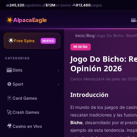
👥
💰
🎮
245,320
jugadores
|
$
12
M
en bonos
|
912,480
juegos
★
AlpacaEagle
🎰
Inicio
/
Blog
/
Jogo Do Bicho: Reseñ
🌟
Free Spins
NUEVO
RESEÑA
Jogo Do Bicho: R
CATEGORIAS
Opinión 2026
🎰
Slots
›
Carlos Mendoza
14 de junio de 2026
⚽
Sport
›
Introducción
🃏
Card Games
El mundo de los juegos de casin
🚀
Crash Games
rescatan tradiciones y las fus
Bicho
, desarrollado por el pres
🎥
Casino en Vivo
ejemplo de esta tendencia. Inspir