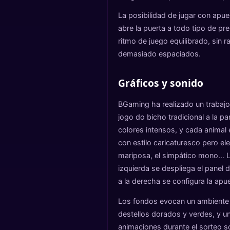
La posibilidad de jugar con apu
abre la puerta a todo tipo de pr
ritmo de juego equilibrado, sin
demasiado espaciados.
Gráficos y sonido
BGaming ha realizado un trabajo 
jogo do bicho tradicional a la pan
colores intensos, y cada animal
con estilo caricaturesco pero ele
mariposa, el simpático mono… La 
izquierda se despliega el panel 
a la derecha se configura la apu
Los fondos evocan un ambiente fe
destellos dorados y verdes, y un
animaciones durante el sorteo s