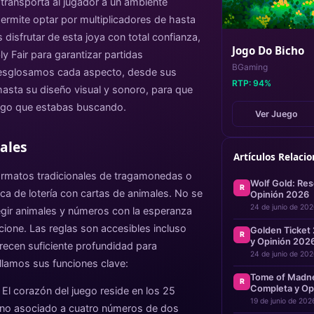
o transporta al jugador a un ambiente
 permite optar por multiplicadores de hasta
disfrutar de esta joya con total confianza,
Jogo Do Bicho
y Fair para garantizar partidas
BGaming
desglosamos cada aspecto, desde sus
RTP:
94
%
hasta su diseño visual y sonoro, para que
uego que estabas buscando.
Ver Juego
pales
Artículos Relaci
rmatos tradicionales de tragamonedas o
Wolf Gold: Re
R
ca de lotería con cartas de animales. No se
Opinión 2026
24 de junio de 202
elegir animales y números con la esperanza
ccione. Las reglas son accesibles incluso
Golden Ticket
R
y Opinión 202
recen suficiente profundidad para
24 de junio de 202
llamos sus funciones clave:
Tome of Madn
R
Completa y Op
El corazón del juego reside en los 25
19 de junio de 202
uno asociado a cuatro números de dos