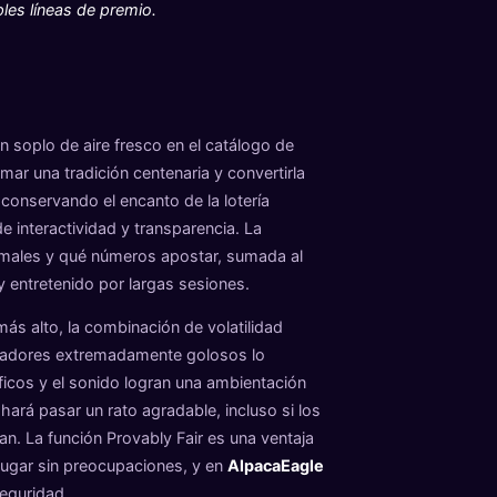
ples líneas de premio.
soplo de aire fresco en el catálogo de
mar una tradición centenaria y convertirla
conservando el encanto de la lotería
e interactividad y transparencia. La
nimales y qué números apostar, sumada al
 y entretenido por largas sesiones.
más alto, la combinación de volatilidad
icadores extremadamente golosos lo
icos y el sonido logran una ambientación
 hará pasar un rato agradable, incluso si los
. La función Provably Fair es una ventaja
 jugar sin preocupaciones, y en
AlpacaEagle
eguridad.