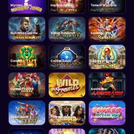
Mystery Joker
Imperial Opera
Tome of Madness
Play'n GO
Play'n GO
Play'n GO
Rich Wilde and the Wandering City
Viking Runecraft
Sabaton
Play'n GO
Play'n GO
Play'n GO
Contact
Coils of Cash
Legacy of Egypt
Play'n GO
Play'n GO
Play'n GO
Golden Ticket 2
Wild Frames
Annihilator
Play'n GO
Play'n GO
Play'n GO
Cloud Quest
Pimped
Sweet Alchemy
Play'n GO
Play'n GO
Play'n GO