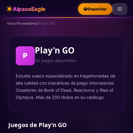
★
AlpacaEagle
💎
Depositar
Inicio
/
Proveedores
/
Play'n GO
Play'n GO
P
30
juegos
disponibles
Estudio sueco especializado en tragamonedas de
alta calidad con mecánicas de juego innovadoras.
Creadores de Book of Dead, Reactoonz y Rise of
Olympus. Más de 200 títulos en su catálogo.
Juegos de
Play'n GO