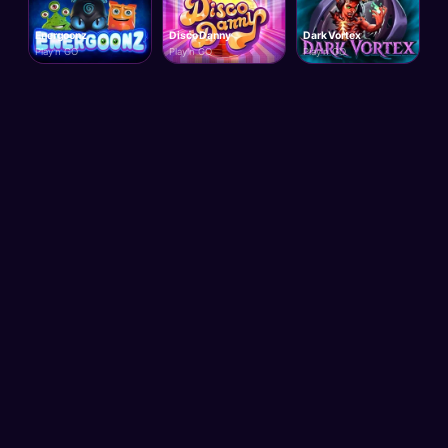
Energoonz
Disco Danny
Dark Vortex
Play'n GO
Play'n GO
Play'n GO