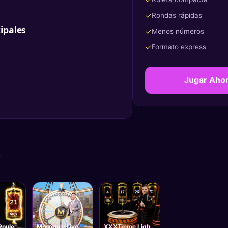
✓
Rondas rápidas
cipales
✓
Menos números
✓
Formato express
Jugar Aho
s
Lightning Roulette
Monopoly Live
XXXTreme Lightning Roulette