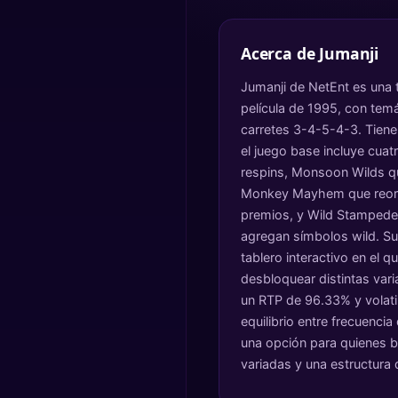
Acerca de
Jumanji
Jumanji de NetEnt es una
película de 1995, con temá
carretes 3-4-5-4-3. Tiene
el juego base incluye cuat
respins, Monsoon Wilds q
Monkey Mayhem que reorg
premios, y Wild Stampede
agregan símbolos wild. Su
tablero interactivo en el 
desbloquear distintas varia
un RTP de 96.33% y volati
equilibrio entre frecuenc
una opción para quienes b
variadas y una estructura d