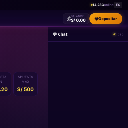
14,283
online
ES
BALANCE
💰
💎
Depositar
S/ 0.00
💬 Chat
1,525
STA
APUESTA
N
MAX
0.20
S/ 500