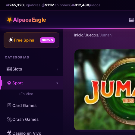
👥
💰
🎮
245,320
jugadores
|
$
12
M
en bonos
|
912,480
juegos
★
AlpacaEagle
🎰
Inicio
/
Juegos
/
Jumanji
🌟
Free Spins
NUEVO
CATEGORIAS
🎰
Slots
›
⚽
Sport
▾
En Vivo
🃏
Card Games
🚀
Crash Games
🎥
Casino en Vivo