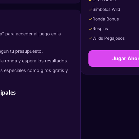
✓
Símbolos Wild
✓
Ronda Bonus
✓
Respins
a" para acceder al juego en la
✓
Wilds Pegajosos
egun tu presupuesto.
Jugar Aho
ia la ronda y espera los resultados.
s especiales como giros gratis y
cipales