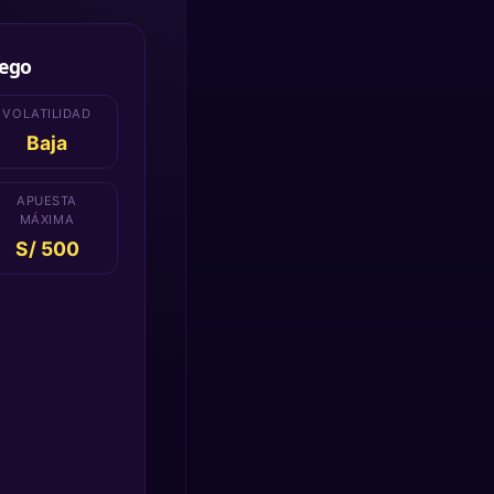
uego
VOLATILIDAD
Baja
APUESTA
MÁXIMA
S/ 500