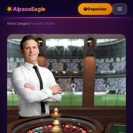
★
AlpacaEagle
💎
Depositar
Inicio
/
Juegos
/
Football Studio