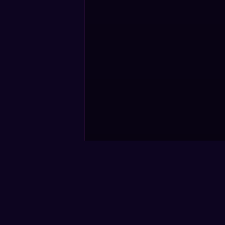
➤
LEGAL