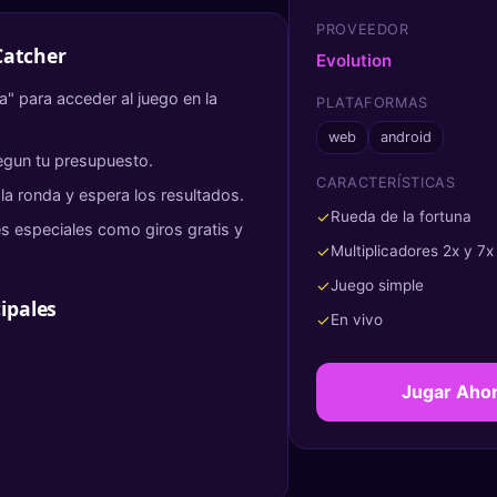
PROVEEDOR
atcher
Evolution
a" para acceder al juego en la
PLATAFORMAS
web
android
egun tu presupuesto.
CARACTERÍSTICAS
ia la ronda y espera los resultados.
✓
Rueda de la fortuna
s especiales como giros gratis y
✓
Multiplicadores 2x y 7x
✓
Juego simple
cipales
✓
En vivo
Jugar Aho