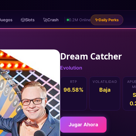
Juegos
🎲
Slots
🚀
Crash
✨
0.2M Online
Daily Perks
Dream Catcher
Evolution
RTP
VOLATILIDAD
APU
M
96.58%
Baja
S
0.
Jugar Ahora