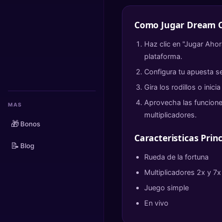
Como Jugar
Dream C
Haz clic en "Jugar Ahor
plataforma.
Configura tu apuesta s
Gira los rodillos o inic
Aprovecha las funcione
MAS
multiplicadores.
🎁
Bonos
Caracteristicas Prin
📝
Blog
Rueda de la fortuna
Multiplicadores 2x y 7x
Juego simple
En vivo