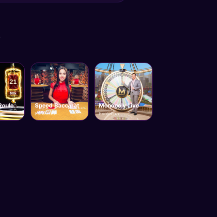
s
Lightning Roulette
Speed Baccarat
Monopoly Live
Evolution
Evolution