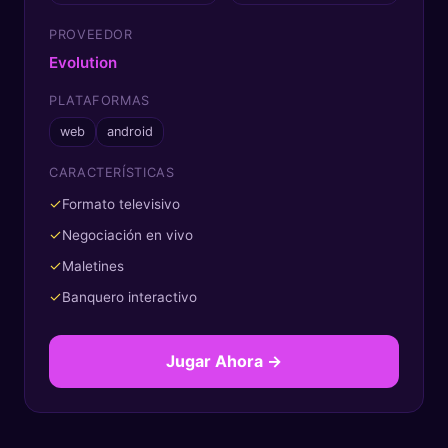
PROVEEDOR
Evolution
PLATAFORMAS
web
android
CARACTERÍSTICAS
✓
Formato televisivo
✓
Negociación en vivo
✓
Maletines
✓
Banquero interactivo
Jugar Ahora →