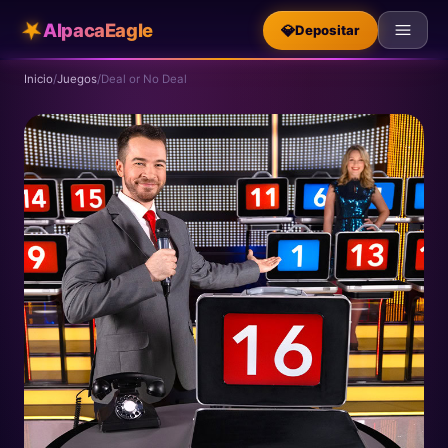
★
AlpacaEagle
💎
Depositar
Inicio
/
Juegos
/
Deal or No Deal