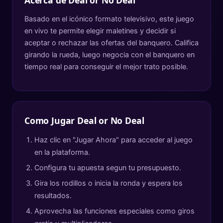
Acerca de
Deal or No Deal
Basado en el icónico formato televisivo, este juego
en vivo te permite elegir maletines y decidir si
aceptar o rechazar las ofertas del banquero. Califica
girando la rueda, luego negocia con el banquero en
tiempo real para conseguir el mejor trato posible.
Como Jugar
Deal or No Deal
Haz clic en "Jugar Ahora" para acceder al juego
en la plataforma.
Configura tu apuesta segun tu presupuesto.
Gira los rodillos o inicia la ronda y espera los
resultados.
Aprovecha las funciones especiales como giros