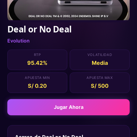
Deal or No Deal
Evolution
RTP
VOLATILIDAD
95.42%
Media
APUESTA MIN
APUESTA MAX
S/ 0.20
S/ 500
Jugar Ahora