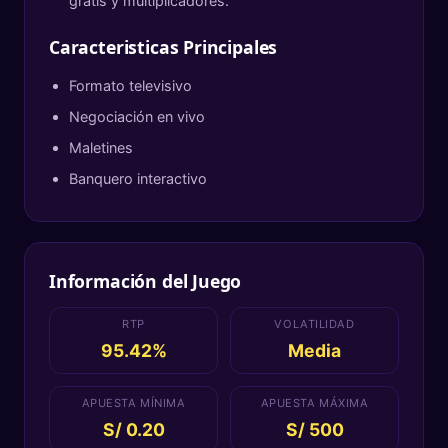
gratis y multiplicadores.
Caracteristicas Principales
Formato televisivo
Negociación en vivo
Maletines
Banquero interactivo
Información del Juego
RTP
VOLATILIDAD
95.42%
Media
APUESTA MÍNIMA
APUESTA MÁXIMA
S/ 0.20
S/ 500