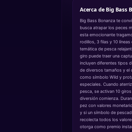
Acerca de
Big Bass 
Big Bass Bonanza te convi
busca atrapar los peces m
esta emocionante tragamo
rodillos, 3 filas y 10 líne
temática de pesca relajan
giro puede traer una capt
incluyen diferentes tipos
de diversos tamaños y el
como símbolo Wild y prota
especiales. Cuando aterri
pesca, se activan 10 giros
diversión comienza. Durant
pez con valores monetario
y si un símbolo de pescado
recolecta todos los valores
otorga como premio insta