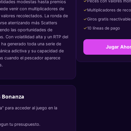
✓
Peces con valores mon
ntidades modestas hasta premios
ede venir con multiplicadores de
✓
Multiplicadores de rec
s valores recolectados. La ronda de
✓
Giros gratis reactivable
arse aterrizando más Scatters
✓
10 líneas de pago
diendo las oportunidades de
. Con volatilidad alta y un RTP del
 ha generado toda una serie de
Jugar Aho
ánica adictiva y su capacidad de
as cuando el pescador aparece
s.
s Bonanza
a" para acceder al juego en la
egun tu presupuesto.