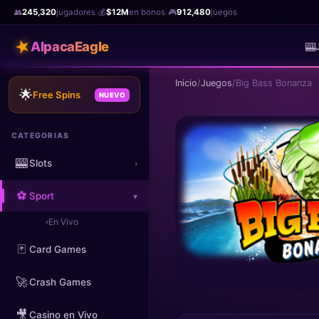
👥
💰
🎮
245,320
jugadores
|
$
12
M
en bonos
|
912,480
juegos
★
AlpacaEagle
🎰
Inicio
/
Juegos
/
Big Bass Bonanza
🌟
Free Spins
NUEVO
CATEGORIAS
🎰
Slots
›
⚽
Sport
▾
En Vivo
🃏
Card Games
🚀
Crash Games
🎥
Casino en Vivo