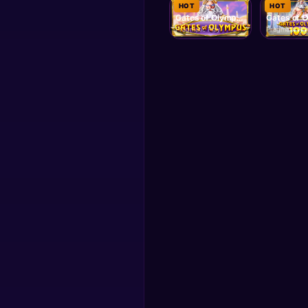
HOT
HOT
Gates of Olympus
Pragmatic Play
Pragmatic Pla