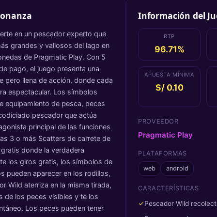
Bonanza
Información del J
erte en un pescador experto que
RTP
ás grandes y valiosos del lago en
96.71%
nedas de Pragmatic Play. Con 5
as de pago, el juego presenta una
APUESTA MÍNIMA
te pero llena de acción, donde cada
S/ 0.10
ura espectacular. Los símbolos
 de equipamiento de pesca, peces
 codiciado pescador que actúa
PROVEEDOR
gonista principal de las funciones
Pragmatic Play
zas 3 o más Scatters de carrete de
 gratis donde la verdadera
PLATAFORMAS
e los giros gratis, los símbolos de
web
android
s pueden aparecer en los rodillos,
r Wild aterriza en la misma tirada,
CARACTERÍSTICAS
 de los peces visibles y te los
✓
Pescador Wild recolect
ntáneo. Los peces pueden tener