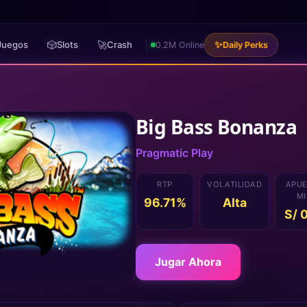
Juegos
🎲
Slots
🚀
Crash
✨
0.2M Online
Daily Perks
Big Bass Bonanza
Pragmatic Play
RTP
VOLATILIDAD
APUE
MI
96.71%
Alta
S/ 
Jugar Ahora