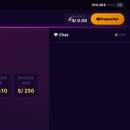
14,283
online
ES
BALANCE
💰
💎
Depositar
S/ 0.00
💬 Chat
1,525
STA
APUESTA
N
MAX
0.10
S/ 250