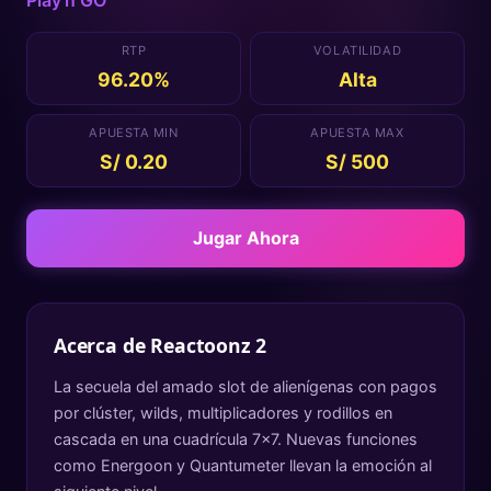
RTP
VOLATILIDAD
96.20%
Alta
APUESTA MIN
APUESTA MAX
S/ 0.20
S/ 500
Jugar Ahora
Acerca de
Reactoonz 2
La secuela del amado slot de alienígenas con pagos
por clúster, wilds, multiplicadores y rodillos en
cascada en una cuadrícula 7x7. Nuevas funciones
como Energoon y Quantumeter llevan la emoción al