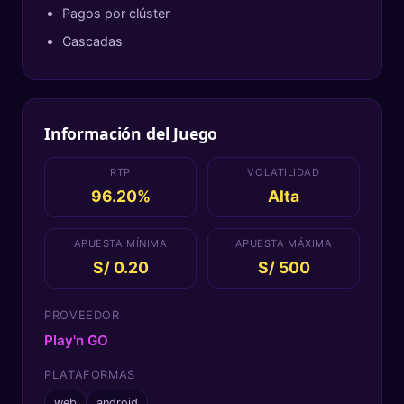
Pagos por clúster
Cascadas
Información del Juego
RTP
VOLATILIDAD
96.20%
Alta
APUESTA MÍNIMA
APUESTA MÁXIMA
S/ 0.20
S/ 500
PROVEEDOR
Play'n GO
PLATAFORMAS
web
android