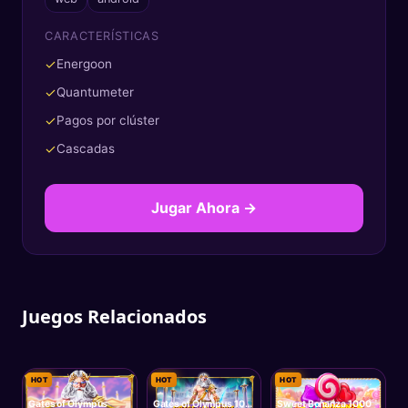
CARACTERÍSTICAS
✓
Energoon
✓
Quantumeter
✓
Pagos por clúster
✓
Cascadas
Jugar Ahora →
Juegos Relacionados
HOT
HOT
HOT
Gates of Olympus
Gates of Olympus 1000
Sweet Bonanza 1000