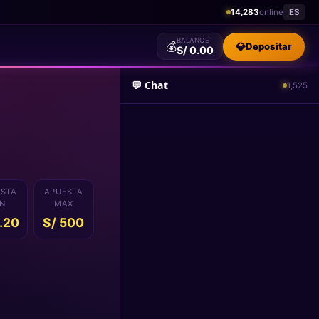
14,283
online
ES
BALANCE
💰
💎
Depositar
S/ 0.00
💬 Chat
1,525
STA
APUESTA
N
MAX
0.20
S/ 500