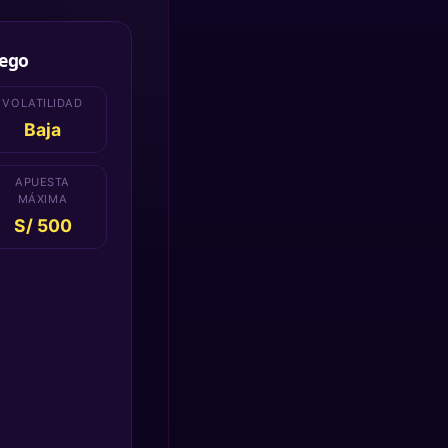
uego
VOLATILIDAD
Baja
APUESTA
MÁXIMA
S/ 500