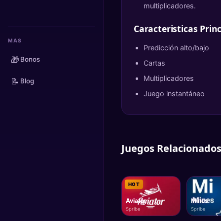
multiplicadores.
Caracteristicas Prin
MAS
Predicción alto/bajo
🎁
Bonos
Cartas
Multiplicadores
📝
Blog
Juego instantáneo
Juegos Relacionado
HOT
Aviator
Mines
Spribe
Spribe