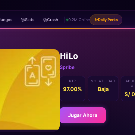
Juegos
🎲
Slots
🚀
Crash
✨
0.2M Online
Daily Perks
HiLo
Spribe
RTP
VOLATILIDAD
APUE
MI
97.00%
Baja
S/ 
Jugar Ahora