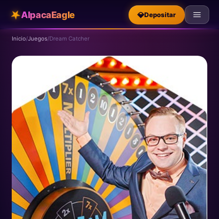
★
AlpacaEagle
💎
Depositar
Inicio
/
Juegos
/
Dream Catcher