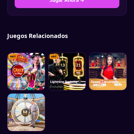
Juegos Relacionados
HOT
HOT
Crazy Time
Lightning Roulette
Speed Baccarat
Evolution
Evolution
Evolution
Monopoly Live
Evolution