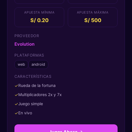
APUESTA MÍNIMA
APUESTA MÁXIMA
S/ 0.20
S/ 500
PROVEEDOR
Evolution
PLATAFORMAS
web
android
CARACTERÍSTICAS
✓
Rueda de la fortuna
✓
Multiplicadores 2x y 7x
✓
Juego simple
✓
En vivo
Jugar Ahora →