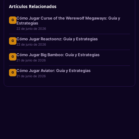
Artículos Relacionados
Cómo Jugar Curse of the Werewolf Megaways: Guía y
G
Estrategias
22 de junio de 2026
Cómo Jugar Reactoonz: Guía y Estrategias
G
22 de junio de 2026
Cómo Jugar Big Bamboo: Guía y Estrategias
G
21 de junio de 2026
Cómo Jugar Aviator: Guía y Estrategias
G
21 de junio de 2026