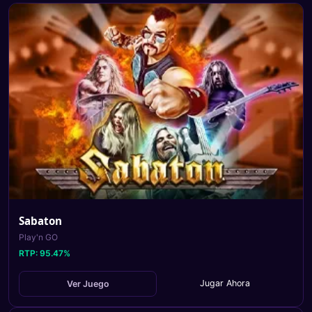
Sabaton
Play'n GO
RTP:
95.47
%
Jugar Ahora
Ver Juego