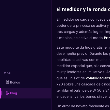
El medidor y la ronda d
El medidor se carga con cada c
poder de la princesa se activa y 
tres cargas y además logras lim
símbolos, se activa el modo
Pri
Este modo te da tiros gratis: em
desempeño previo. Durante los g
habilidades activas con mucha má
medidor especial que, al alcanza
multiplicadores acumulativos. 
MAS
qué es un slot de
volatilidad alt
🎁
Bonos
x20 sobre una cascada de cinco
temblar el balance de S/ 50 a S
📝
Blog
encadenar varios bonus sin ver
Un error de novato frecuente es 