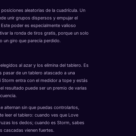
osiciones aleatorias de la cuadrícula. Un
ede unir grupos dispersos y empujar el
. Este poder es especialmente valioso
ivar la ronda de tiros gratis, porque un solo
 un giro que parecía perdido.
legidos al azar y los elimina del tablero. Es
es pasar de un tablero atascado a una
 Storm entra con el medidor a tope y estás
, el resultado puede ser un premio de varias
cuencia.
se alternan sin que puedas controlarlos,
te leer el tablero: cuando ves que Love
ruzas los dedos; cuando es Storm, sabes
las cascadas vienen fuertes.