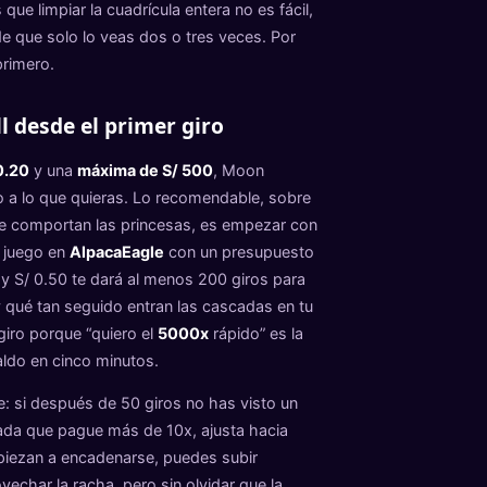
que limpiar la cuadrícula entera no es fácil,
e que solo lo veas dos o tres veces. Por
primero.
l desde el primer giro
0.20
y una
máxima de S/ 500
, Moon
go a lo que quieras. Lo recomendable, sobre
e comportan las princesas, es empezar con
l juego en
AlpacaEagle
con un presupuesto
 y S/ 0.50 te dará al menos 200 giros para
qué tan seguido entran las cascadas en tu
 giro porque “quiero el
5000x
rápido” es la
aldo en cinco minutos.
e: si después de 50 giros no has visto un
cada que pague más de 10x, ajusta hacia
iezan a encadenarse, puedes subir
vechar la racha, pero sin olvidar que la