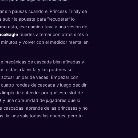
gar sin pausas cuando el Princess Trinity se
 subir la apuesta para “recuperar” lo
omo esta, ese camino lleva a una sesión de
acaEagle
puedes alternar con otros slots o
z minutos y volver con el medidor mental en
de mecánicas de cascada bien afinadas y
ras están a la vista y los poderes se
s actuar un par de veces. Empezar con
 cuatro rondas de cascada y luego decidir
 limpia de entender por qué este slot de
%
y una comunidad de jugadores que lo
s cascadas, aprende de las princesas y no
as, la luna sale todas las noches, pero tu