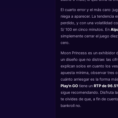
El cuarto error y el más caro: ju
niega a aparecer. La tendencia es
perdido, y con una volatilidad c
S/ 100 en cinco minutos. En
Alp
simplemente cerrar el juego die
cero.
Moon Princess es un exhibidor 
un diseño que no distrae: las cif
explican solos en cuanto los ve
apuesta mínima, observar tres o
cuánto arriesgar es la forma más
Play'n GO
tiene un
RTP de 96.5
sigue recomendando. Disfruta la
te olvides de que, a fin de cuent
bankroll no.