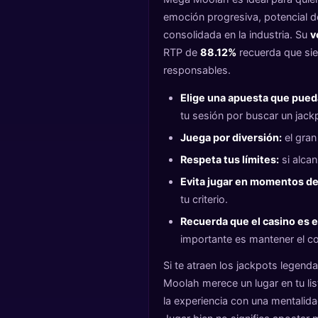
emoción progresiva, potencial d
consolidada en la industria. Su
v
RTP de
88.12%
recuerda que sie
responsables.
Elige una apuesta que pued
tu sesión por buscar un jack
Juega por diversión:
el gran
Respeta tus límites:
si alcan
Evita jugar en momentos de 
tu criterio.
Recuerda que el casino es 
importante es mantener el co
Si te atraen los jackpots legend
Moolah merece un lugar en tu li
la experiencia con una mentalida