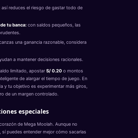
:
así reduces el riesgo de gastar todo de
 de tu banca:
con saldos pequeños, las
rudentes.
lcanzas una ganancia razonable, considera
yudan a mantener decisiones racionales.
saldo limitado, apostar
S/ 0.20
o montos
eligente de alargar el tiempo de juego. En
a y tu objetivo es experimentar más giros,
ro de un margen controlado.
iones especiales
l corazón de Mega Moolah. Aunque no
as, sí puedes entender mejor cómo sacarlas