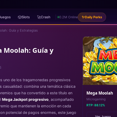
Juegos
🎲
Slots
🚀
Crash
✨
0.2M Online
Daily Perks
ah: Guía y Estrategias
 Moolah: Guía y
6
s uno de los tragamonedas progresivos
 casualidad: combina una temática clásica
Mega Moolah
premios que ha convertido a este título en
el
Mega Jackpot progresivo
, acompañado
Microgaming
RTP:
88.12
%
 premio que mantienen la emoción en cada
 con potencial de pagos enormes, este juego
Ver Juego