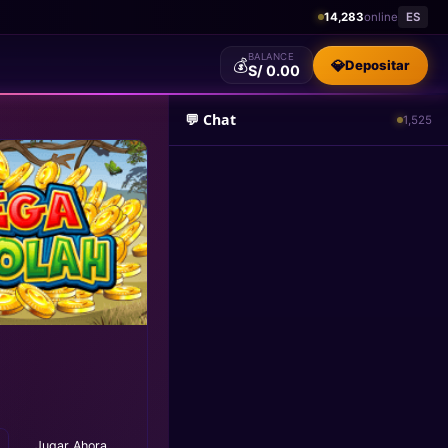
14,283
online
ES
BALANCE
💰
💎
Depositar
S/ 0.00
💬 Chat
1,525
Jugar Ahora