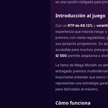
es una opción obligada para pr
Introducción al juego
Con un
RTP de 88.12%
y
volati
experiencia que mezcla riesgo y
premios con cierta regularidad, 
sus jackpots progresivos. Su a
accesible para muchos presupu
S/ 500
permite adaptarse a disti
La fama de Mega Moolah se de
entregado premios multimillonar
importante entender que estos 
representan una estrategia garant
para disfrutarlo al máximo.
Cómo funciona