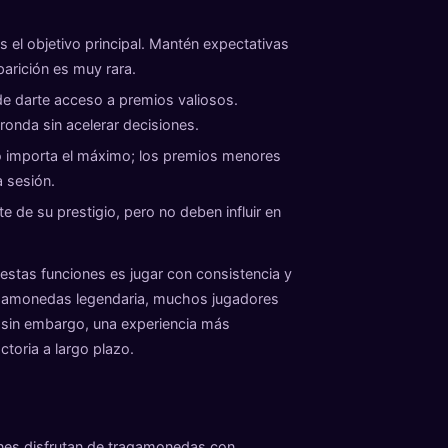
s el objetivo principal. Mantén expectativas
parición es muy rara.
e darte acceso a premios valiosos.
 ronda sin acelerar decisiones.
 importa el máximo; los premios menores
 sesión.
e de su prestigio, pero no deben influir en
stas funciones es jugar con consistencia y
tragamonedas legendaria, muchos jugadores
; sin embargo, una experiencia más
ctoria a largo plazo.
nes disfrutan de tragamonedas con