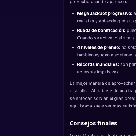
provecho cuando aparecen.
Mega Jackpot progresivo:
e
realistas y entiende que su a
Rueda de bonificación:
pued
Cuando se activa, disfruta la
4 niveles de premio:
no solo
también ayudan a sostener la
Récords mundiales:
son part
apuestas impulsivas.
La mejor manera de aprovechar e
disciplina. Al tratarse de una 
se enfocan solo en el gran bote
equilibrada suele ser más satisfa
Consejos finales
Mega Moolah es ideal para quie