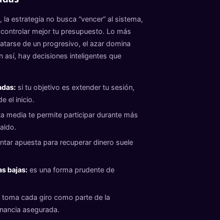
a estrategia no busca “vencer” al sistema,
controlar mejor tu presupuesto. Lo más
ratarse de un progresivo, el azar domina
 así, hay decisiones inteligentes que
adas:
si tu objetivo es extender tu sesión,
 el inicio.
a media te permite participar durante más
aldo.
tar apuesta para recuperar dinero suele
s bajas:
es una forma prudente de
toma cada giro como parte de la
nancia asegurada.