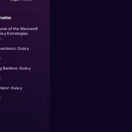
onados
rse of the Werewolf
a y Estrategias
6
actoonz: Guía y
6
g Bamboo: Guía y
6
ator: Guía y
6