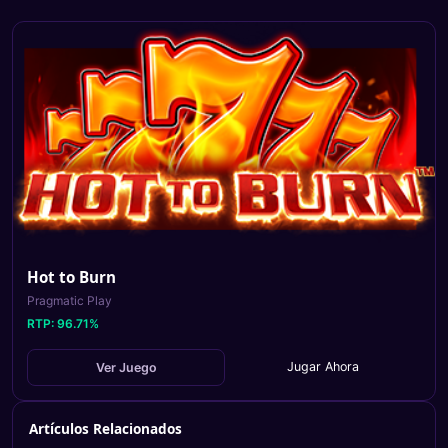
Hot to Burn
Pragmatic Play
RTP:
96.71
%
Jugar Ahora
Ver Juego
Artículos Relacionados