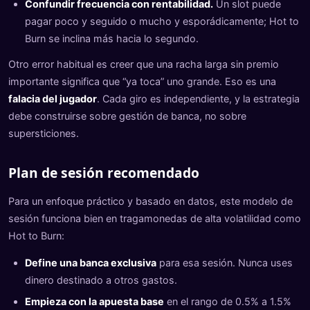
Confundir frecuencia con rentabilidad.
Un slot puede
pagar poco y seguido o mucho y esporádicamente; Hot to
Burn se inclina más hacia lo segundo.
Otro error habitual es creer que una racha larga sin premio
importante significa que “ya toca” uno grande. Eso es una
falacia del jugador
. Cada giro es independiente, y la estrategia
debe construirse sobre gestión de banca, no sobre
supersticiones.
Plan de sesión recomendado
Para un enfoque práctico y basado en datos, este modelo de
sesión funciona bien en tragamonedas de alta volatilidad como
Hot to Burn:
Define una banca exclusiva
para esa sesión. Nunca uses
dinero destinado a otros gastos.
Empieza con la apuesta base
en el rango de 0.5% a 1.5%