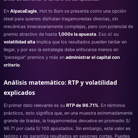
En
AlpacaEagle
, Hot to Burn se presenta como una opción
ideal para quienes disfrutan tragamonedas directas, sin
mecánicas innecesariamente complejas, pero con potencial de
premio atractivo de hasta
1,000x la apuesta
. Eso sí: su
volatilidad alta
implica que los resultados pueden tardar en
llegar, y por eso la estrategia debe enfocarse menos en
“perseguir” premios y más en
administrar el capital con
criterio
.
Análisis matemático: RTP y volatilidad
explicados
El primer dato relevante es su
RTP de 96.71%
. En términos
prácticos, esto significa que, en una muestra extremadamente
grande de tiradas, la tragamonedas devuelve en promedio S/
96.71 por cada S/ 100 apostados. Sin embargo, este valor es
teórico
y no garantiza resultados en sesiones cortas. Puedes