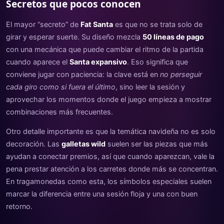
Secretos que pocos conocen
El mayor “secreto” de
Fat Santa
es que no se trata solo de
girar y esperar suerte. Su diseño mezcla
50 líneas de pago
con una mecánica que puede cambiar el ritmo de la partida
cuando aparece el
Santa expansivo
. Eso significa que
conviene jugar con paciencia: la clave está en
no perseguir
cada giro como si fuera el último
, sino leer la sesión y
aprovechar los momentos donde el juego empieza a mostrar
combinaciones más frecuentes.
Otro detalle importante es que la temática navideña no es solo
decoración. Las
galletas wild
suelen ser las piezas que más
ayudan a conectar premios, así que cuando aparezcan, vale la
pena prestar atención a los carretes donde más se concentran.
En tragamonedas como esta, los símbolos especiales suelen
marcar la diferencia entre una sesión floja y una con buen
retorno.