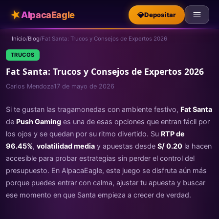
★
AlpacaEagle
💎
Depositar
Inicio
/
Blog
/
Fat Santa: Trucos y Consejos de Expertos 2026
TRUCOS
Fat Santa: Trucos y Consejos de Expertos 2026
Carlos Mendoza
17 de mayo de 2026
Si te gustan las tragamonedas con ambiente festivo,
Fat Santa
de
Push Gaming
es una de esas opciones que entran fácil por
los ojos y se quedan por su ritmo divertido. Su
RTP de
96.45%
,
volatilidad media
y apuestas desde
S/ 0.20
la hacen
accesible para probar estrategias sin perder el control del
presupuesto. En AlpacaEagle, este juego se disfruta aún más
porque puedes entrar con calma, ajustar tu apuesta y buscar
ese momento en que Santa empieza a crecer de verdad.