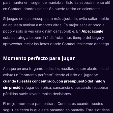
para mantener margen de maniobra. Esto es especialmente útil
en Contact, donde una sesión puede tardar en calentarse.
Si juegas con un presupuesto más ajustado, evita saltar rápido
de apuesta mínima a montos altos. Es mejor escalar poco a
poco y solo si ves una dinámica favorable. En
AlpacaEagle
,
esta estrategia te permitirá disfrutar más tiempo del juego y
aprovechar mejor las fases donde Contact realmente despega.
Momento perfecto para jugar
Aunque en una tragamonedas los resultados son aleatorios, sí
existe un “momento perfecto” desde el lado del jugador:
cuando tú estás concentrado, con presupuesto definido y
sin presión
. Jugar con prisa, cansancio o buscando recuperar
pérdidas suele llevar a malas decisiones.
El mejor momento para entrar a Contact es cuando puedes
seguir de cerca lo que está pasando en pantalla. Esta slot tiene