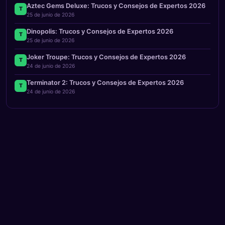
Aztec Gems Deluxe: Trucos y Consejos de Expertos 2026
T
25 de junio de 2026
Dinopolis: Trucos y Consejos de Expertos 2026
T
25 de junio de 2026
Joker Troupe: Trucos y Consejos de Expertos 2026
T
24 de junio de 2026
Terminator 2: Trucos y Consejos de Expertos 2026
T
24 de junio de 2026