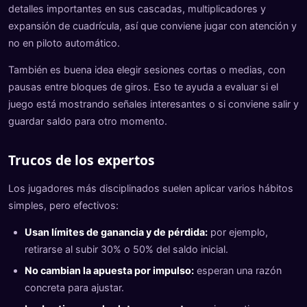
detalles importantes en sus cascadas, multiplicadores y
expansión de cuadrícula, así que conviene jugar con atención y
no en piloto automático.
También es buena idea elegir sesiones cortas o medias, con
pausas entre bloques de giros. Eso te ayuda a evaluar si el
juego está mostrando señales interesantes o si conviene salir y
guardar saldo para otro momento.
Trucos de los expertos
Los jugadores más disciplinados suelen aplicar varios hábitos
simples, pero efectivos:
Usan límites de ganancia y de pérdida:
por ejemplo,
retirarse al subir 30% o 50% del saldo inicial.
No cambian la apuesta por impulso:
esperan una razón
concreta para ajustar.