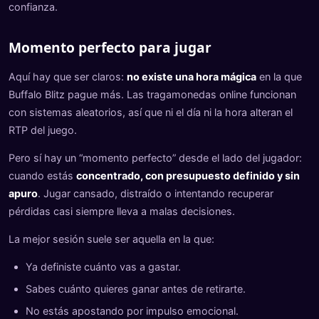
confianza.
Momento perfecto para jugar
Aquí hay que ser claros:
no existe una hora mágica
en la que
Buffalo Blitz pague más. Las tragamonedas online funcionan
con sistemas aleatorios, así que ni el día ni la hora alteran el
RTP del juego.
Pero sí hay un “momento perfecto” desde el lado del jugador:
cuando estás
concentrado, con presupuesto definido y sin
apuro
. Jugar cansado, distraído o intentando recuperar
pérdidas casi siempre lleva a malas decisiones.
La mejor sesión suele ser aquella en la que:
Ya definiste cuánto vas a gastar.
Sabes cuánto quieres ganar antes de retirarte.
No estás apostando por impulso emocional.