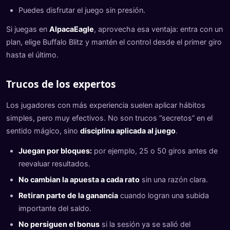
Puedes disfrutar el juego sin presión.
Si juegas en
AlpacaEagle
, aprovecha esa ventaja: entra con un
plan, elige Buffalo Blitz y mantén el control desde el primer giro
hasta el último.
Trucos de los expertos
Los jugadores con más experiencia suelen aplicar hábitos
simples, pero muy efectivos. No son trucos “secretos” en el
sentido mágico, sino
disciplina aplicada al juego
.
Juegan por bloques:
por ejemplo, 25 o 50 giros antes de
reevaluar resultados.
No cambian la apuesta a cada rato
sin una razón clara.
Retiran parte de la ganancia
cuando logran una subida
importante del saldo.
No persiguen el bonus
si la sesión ya se salió del