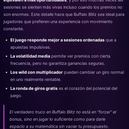
sesiones se sienten más vivas incluso cuando los premios no
son enormes. Este detalle hace que Buffalo Blitz sea ideal para
jugadores que prefieren una experiencia con movimiento
constante.
El juego responde mejor a sesiones ordenadas
que a
apuestas impulsivas.
La volatilidad media
permite ver premios con cierta
frecuencia, pero no garantiza ganancias seguras.
Los wild con multiplicador
pueden cambiar un giro normal
en uno realmente rentable.
La ronda de giros gratis
es el corazón del potencial del
juego.
El verdadero truco en Buffalo Blitz no está en “forzar” el
bonus, sino en jugar lo suficiente como para darle
espacio a su matemática sin vaciar tu presupuesto.