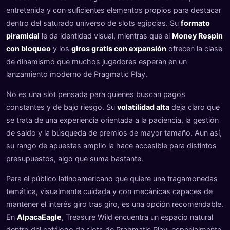
entretenida y con suficientes elementos propios para destacar
dentro del saturado universo de slots egipcias. Su
formato
piramidal
le da identidad visual, mientras que el
Money Respin
con bloqueo
y los
giros gratis con expansión
ofrecen la clase
de dinamismo que muchos jugadores esperan en un
lanzamiento moderno de Pragmatic Play.
No es una slot pensada para quienes buscan pagos
constantes y de bajo riesgo. Su
volatilidad alta
deja claro que
se trata de una experiencia orientada a la paciencia, la gestión
de saldo y la búsqueda de premios de mayor tamaño. Aun así,
su rango de apuestas amplio la hace accesible para distintos
presupuestos, algo que suma bastante.
Para el público latinoamericano que quiere una tragamonedas
temática, visualmente cuidada y con mecánicas capaces de
mantener el interés giro tras giro, es una opción recomendable.
En
AlpacaEagle
, Treasure Wild encuentra un espacio natural
dentro del catálogo de slots de Pragmatic Play, especialmente