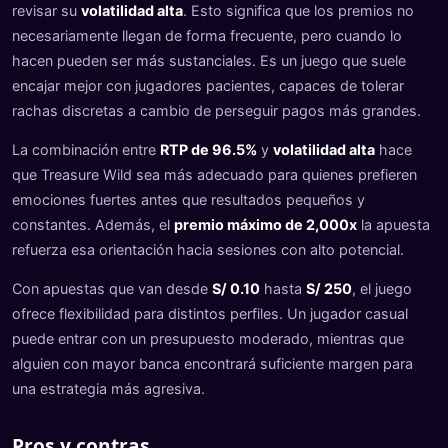
revisar su
volatilidad alta
. Esto significa que los premios no
necesariamente llegan de forma frecuente, pero cuando lo
hacen pueden ser más sustanciales. Es un juego que suele
encajar mejor con jugadores pacientes, capaces de tolerar
rachas discretas a cambio de perseguir pagos más grandes.
La combinación entre
RTP de 96.5%
y
volatilidad alta
hace
que Treasure Wild sea más adecuado para quienes prefieren
emociones fuertes antes que resultados pequeños y
constantes. Además, el
premio máximo de 2,000x
la apuesta
refuerza esa orientación hacia sesiones con alto potencial.
Con apuestas que van desde
S/ 0.10
hasta
S/ 250
, el juego
ofrece flexibilidad para distintos perfiles. Un jugador casual
puede entrar con un presupuesto moderado, mientras que
alguien con mayor banca encontrará suficiente margen para
una estrategia más agresiva.
Pros y contras