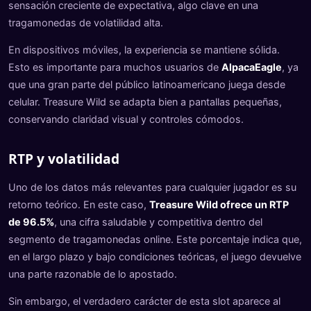
sensación creciente de expectativa, algo clave en una
tragamonedas de volatilidad alta.
En dispositivos móviles, la experiencia se mantiene sólida.
Esto es importante para muchos usuarios de
AlpacaEagle
, ya
que una gran parte del público latinoamericano juega desde
celular. Treasure Wild se adapta bien a pantallas pequeñas,
conservando claridad visual y controles cómodos.
RTP y volatilidad
Uno de los datos más relevantes para cualquier jugador es su
retorno teórico. En este caso,
Treasure Wild ofrece un RTP
de 96.5%
, una cifra saludable y competitiva dentro del
segmento de tragamonedas online. Este porcentaje indica que,
en el largo plazo y bajo condiciones teóricas, el juego devuelve
una parte razonable de lo apostado.
Sin embargo, el verdadero carácter de esta slot aparece al