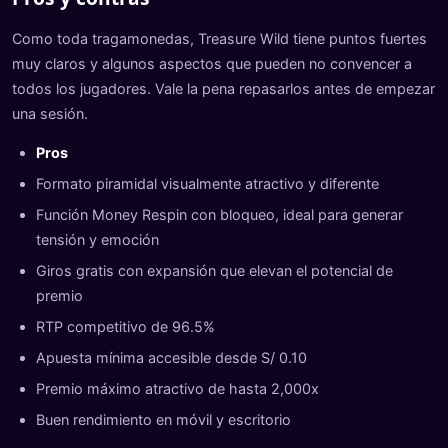
Como toda tragamonedas, Treasure Wild tiene puntos fuertes
muy claros y algunos aspectos que pueden no convencer a
todos los jugadores. Vale la pena repasarlos antes de empezar
una sesión.
Pros
Formato piramidal visualmente atractivo y diferente
Función Money Respin con bloqueo, ideal para generar
tensión y emoción
Giros gratis con expansión que elevan el potencial de
premio
RTP competitivo de 96.5%
Apuesta mínima accesible desde S/ 0.10
Premio máximo atractivo de hasta 2,000x
Buen rendimiento en móvil y escritorio