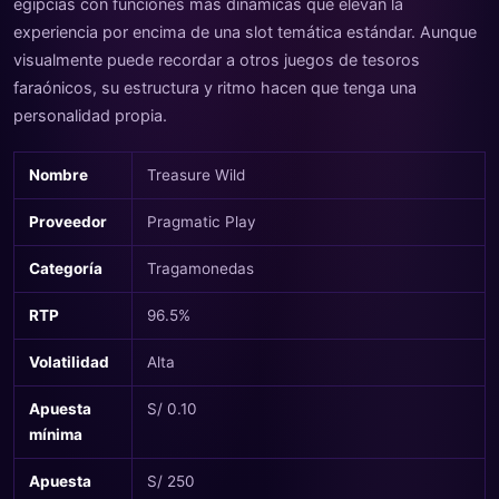
egipcias con funciones más dinámicas que elevan la
experiencia por encima de una slot temática estándar. Aunque
visualmente puede recordar a otros juegos de tesoros
faraónicos, su estructura y ritmo hacen que tenga una
personalidad propia.
Nombre
Treasure Wild
Proveedor
Pragmatic Play
Categoría
Tragamonedas
RTP
96.5%
Volatilidad
Alta
Apuesta
S/ 0.10
mínima
Apuesta
S/ 250