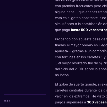
con premios frecuentes pero ch
alguna perla— que apenas frena
está en el goteo constante, sin
simultáneas o la combinación de
que paga
hasta 500 veces tu ap
Probando con apuesta base de
tiradas el mayor premio en jueg
apuesta— gracias a un comodín e
con tortugas en los carretes 1 y
1, el mejor resultado fue de S/ 78
del ciclo del 210% sobre lo apo
no locos.
El golpe de suerte grande, si ex
carretes centrales durante los g
valor en los extremos. He visto
MAS
pagos superiores a
300 veces l