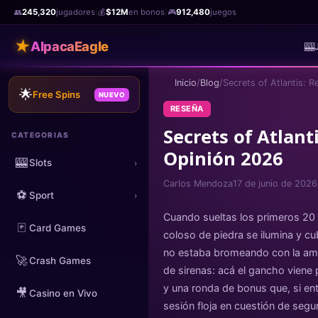
👥
💰
🎮
245,320
jugadores
|
$
12
M
en bonos
|
912,480
juegos
★
AlpacaEagle
🎰
Inicio
/
Blog
/
Secrets of Atlantis: 
🌟
Free Spins
NUEVO
RESEÑA
Secrets of Atlan
CATEGORIAS
Opinión 2026
🎰
Slots
›
Carlos Mendoza
17 de junio de 2026
⚽
Sport
›
Cuando sueltas los primeros 20
🃏
Card Games
coloso de piedra se ilumina y cu
no estaba bromeando con la ambi
🚀
Crash Games
de sirenas: acá el gancho viene 
y una ronda de bonus que, si en
🎥
Casino en Vivo
sesión floja en cuestión de seg