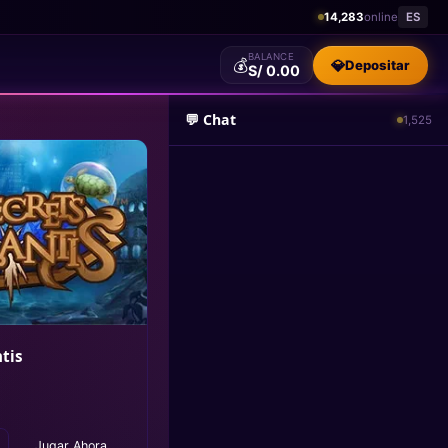
14,283
online
ES
BALANCE
💰
💎
Depositar
S/ 0.00
💬 Chat
1,525
ntis
Jugar Ahora