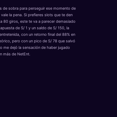
ros de sobra para perseguir ese momento de
vale la pena. Si prefieres slots que te den
a 80 giros, este te va a parecer demasiado
apuesta de S/ 1 y un saldo de S/ 150, la
entretenida, con un retorno final del 88% en
órico, pero con un pico de S/ 78 que salvó
ro me dejó la sensación de haber jugado
on más de NetEnt.