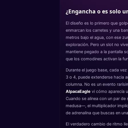
¿Engancha o es solo u
El diseño es lo primero que gol
enmarcan los carretes y una ba
metros bajo el agua, con ese z
exploración. Pero un slot no viv
mantiene pegado a la pantalla s
que los comodines activan la fu
Durante el juego base, cada vez 
3 o 4, puede extenderse hacia ar
columna. No es un evento rarísi
AlpacaEagle
vi cómo aparecía u
Cuando se alinea con un par de
medusa—, el multiplicador implíc
de adrenalina que buscas en un
El verdadero cambio de ritmo ll