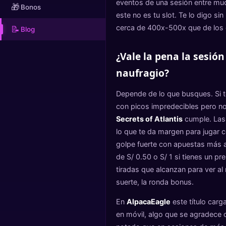
eventos de una sesión entre mu
🎁
Bonos
este no es tu slot. Te lo digo s
cerca de 400x-500x que de los c
📝
Blog
¿Vale la pena la sesió
naufragio?
Depende de lo que busques. Si t
con picos impredecibles pero no
Secrets of Atlantis
cumple. Las
lo que te da margen para jugar 
golpe fuerte con apuestas más 
de S/ 0.50 o S/ 1 si tienes un p
tiradas que alcanzan para ver a
suerte, la ronda bonus.
En
AlpacaEagle
este título carg
en móvil, algo que se agradece c