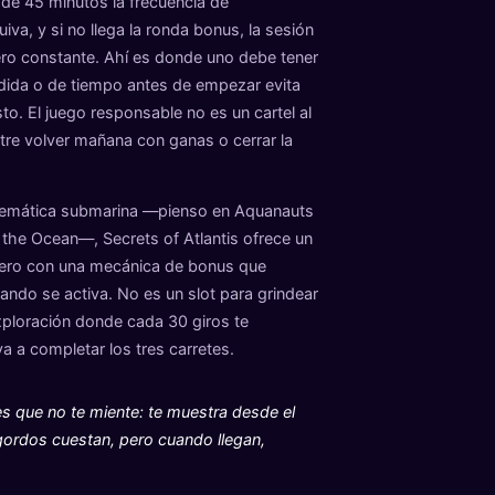
de 45 minutos la frecuencia de
va, y si no llega la ronda bonus, la sesión
ero constante. Ahí es donde uno debe tener
pérdida o de tiempo antes de empezar evita
sto. El juego responsable no es un cartel al
entre volver mañana con ganas o cerrar la
temática submarina —pienso en Aquanauts
f the Ocean—, Secrets of Atlantis ofrece un
pero con una mecánica de bonus que
ando se activa. No es un slot para grindear
exploración donde cada 30 giros te
va a completar los tres carretes.
es que no te miente: te muestra desde el
gordos cuestan, pero cuando llegan,