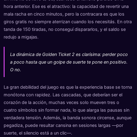
hora anterior. Ese es el atractivo: la capacidad de revertir una
mala racha en cinco minutos, pero la contracara es que los
giros gratis no siempre aterrizan cuando los necesitás. En otra
tanda de 150 tiradas, no conseguí dispararlos, y el saldo se
redujo a migajas.
La dinámica de Golden Ticket 2 es clarísima: perder poco
a poco hasta que un golpe de suerte te pone en positivo.
O no.
La gran debilidad del juego es que la experiencia base se torna
monótona con rapidez. Las cascadas, que deberían ser el
corazón de la acción, muchas veces solo mueven tres o
cuatro símbolos sin formar nada, lo que alarga las pausas sin
verdadera tensión. Además, la banda sonora circense, aunque
pegadiza, puede resultar cansina en sesiones largas —por
suerte, el silencio está a un clic—.