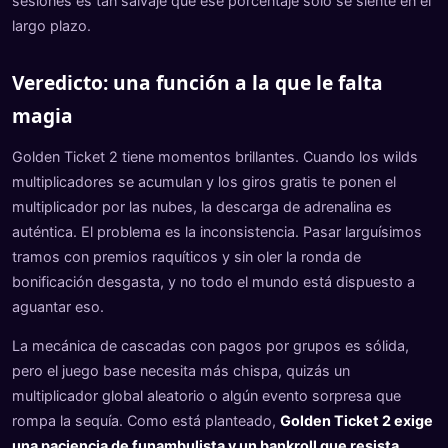
sesiones es tan salvaje que ese porcentaje solo se siente en el
largo plazo.
Veredicto: una función a la que le falta
magia
Golden Ticket 2 tiene momentos brillantes. Cuando los wilds
multiplicadores se acumulan y los giros gratis te ponen el
multiplicador por las nubes, la descarga de adrenalina es
auténtica. El problema es la inconsistencia. Pasar larguísimos
tramos con premios raquíticos y sin oler la ronda de
bonificación desgasta, y no todo el mundo está dispuesto a
aguantar eso.
La mecánica de cascadas con pagos por grupos es sólida,
pero el juego base necesita más chispa, quizás un
multiplicador global aleatorio o algún evento sorpresa que
rompa la sequía. Como está planteado,
Golden Ticket 2 exige
una paciencia de funambulista y un bankroll que resista