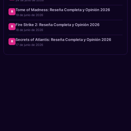
24 de junio de 2026
Tome of Madness: Reseña Completa y Opinión 2026
R
19 de junio de 2026
Fire Strike 2: Reseña Completa y Opinión 2026
R
18 de junio de 2026
Secrets of Atlantis: Reseña Completa y Opinión 2026
R
17 de junio de 2026