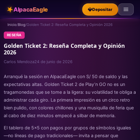
★
AlpacaEagle
💎
Depositar
Inicio
/
Blog
/
Golden Ticket 2: Reseña Completa y Opinión 2026
RESEÑA
Golden Ticket 2: Reseña Completa y Opinión
2026
Carlos Mendoza
24 de junio de 2026
Arranqué la sesión en AlpacaEagle con S/ 50 de saldo y las
expectativas altas. Golden Ticket 2 de Play’n GO no es un
tragamonedas que se tome a la ligera: su volatilidad te obliga a
administrar cada giro. La primera impresión es un circo retro
bien pulido, con colores chillones y una musiquilla de feria que
al cabo de diez minutos empecé a silbar de memoria.
El tablero de 5x5 con pagos por grupos de símbolos iguales
—no líneas de pago tradicionales— invita a pensar que