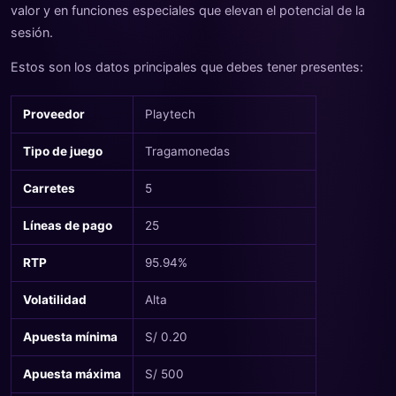
valor y en funciones especiales que elevan el potencial de la
sesión.
Estos son los datos principales que debes tener presentes:
Proveedor
Playtech
Tipo de juego
Tragamonedas
Carretes
5
Líneas de pago
25
RTP
95.94%
Volatilidad
Alta
Apuesta mínima
S/ 0.20
Apuesta máxima
S/ 500