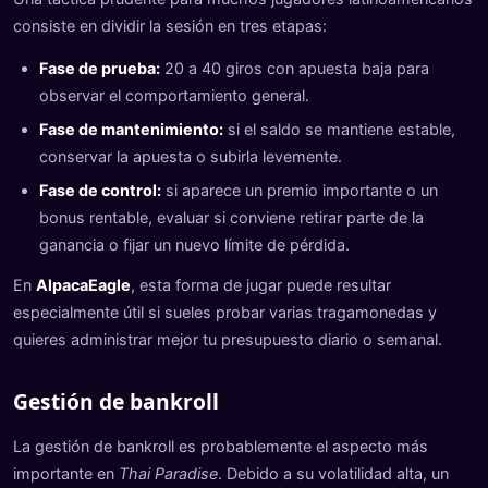
consiste en dividir la sesión en tres etapas:
Fase de prueba:
20 a 40 giros con apuesta baja para
observar el comportamiento general.
Fase de mantenimiento:
si el saldo se mantiene estable,
conservar la apuesta o subirla levemente.
Fase de control:
si aparece un premio importante o un
bonus rentable, evaluar si conviene retirar parte de la
ganancia o fijar un nuevo límite de pérdida.
En
AlpacaEagle
, esta forma de jugar puede resultar
especialmente útil si sueles probar varias tragamonedas y
quieres administrar mejor tu presupuesto diario o semanal.
Gestión de bankroll
La gestión de bankroll es probablemente el aspecto más
importante en
Thai Paradise
. Debido a su volatilidad alta, un