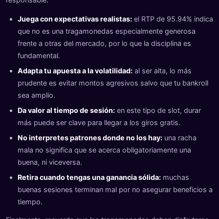
Juega con expectativas realistas:
el RTP de 95.94% indica
que no es una tragamonedas especialmente generosa
frente a otras del mercado, por lo que la disciplina es
fundamental.
Adapta tu apuesta a la volatilidad:
al ser alta, lo más
prudente es evitar montos agresivos salvo que tu bankroll
sea amplio.
Da valor al tiempo de sesión:
en este tipo de slot, durar
más puede ser clave para llegar a los giros gratis.
No interpretes patrones donde no los hay:
una racha
mala no significa que se acerca obligatoriamente una
buena, ni viceversa.
Retira cuando tengas una ganancia sólida:
muchas
buenas sesiones terminan mal por no asegurar beneficios a
tiempo.