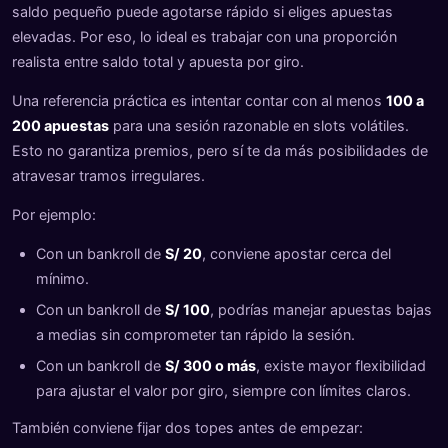
saldo pequeño puede agotarse rápido si eliges apuestas
elevadas. Por eso, lo ideal es trabajar con una proporción
realista entre saldo total y apuesta por giro.
Una referencia práctica es intentar contar con al menos
100 a
200 apuestas
para una sesión razonable en slots volátiles.
Esto no garantiza premios, pero sí te da más posibilidades de
atravesar tramos irregulares.
Por ejemplo:
Con un bankroll de
S/ 20
, conviene apostar cerca del
mínimo.
Con un bankroll de
S/ 100
, podrías manejar apuestas bajas
a medias sin comprometer tan rápido la sesión.
Con un bankroll de
S/ 300 o más
, existe mayor flexibilidad
para ajustar el valor por giro, siempre con límites claros.
También conviene fijar dos topes antes de empezar: