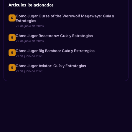
Artículos Relacionados
Cómo Jugar Curse of the Werewolf Megaways: Guía y
G
Estrategias
22 de junio de 2026
Cómo Jugar Reactoonz: Guía y Estrategias
G
22 de junio de 2026
Cómo Jugar Big Bamboo: Guía y Estrategias
G
21 de junio de 2026
Cómo Jugar Aviator: Guía y Estrategias
G
21 de junio de 2026