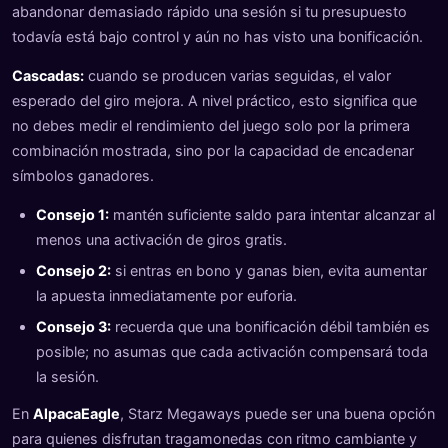
abandonar demasiado rápido una sesión si tu presupuesto
todavía está bajo control y aún no has visto una bonificación.
Cascadas:
cuando se producen varias seguidas, el valor
esperado del giro mejora. A nivel práctico, esto significa que
no debes medir el rendimiento del juego solo por la primera
combinación mostrada, sino por la capacidad de encadenar
símbolos ganadores.
Consejo 1:
mantén suficiente saldo para intentar alcanzar al
menos una activación de giros gratis.
Consejo 2:
si entras en bono y ganas bien, evita aumentar
la apuesta inmediatamente por euforia.
Consejo 3:
recuerda que una bonificación débil también es
posible; no asumas que cada activación compensará toda
la sesión.
En
AlpacaEagle
, Starz Megaways puede ser una buena opción
para quienes disfrutan tragamonedas con ritmo cambiante y