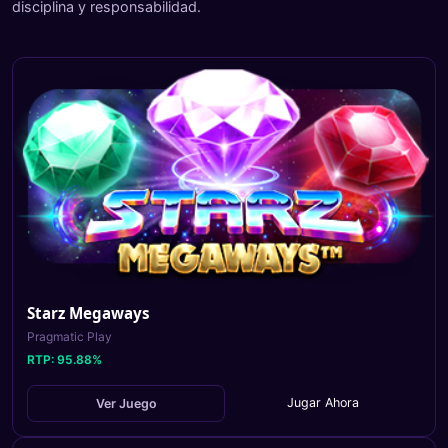
disciplina y responsabilidad.
Starz Megaways
Pragmatic Play
RTP:
95.88
%
Jugar Ahora
Ver Juego