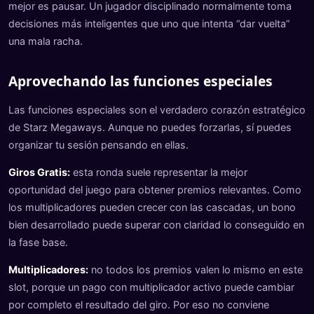
mejor es pausar. Un jugador disciplinado normalmente toma
decisiones más inteligentes que uno que intenta “dar vuelta”
una mala racha.
Aprovechando las funciones especiales
Las funciones especiales son el verdadero corazón estratégico
de Starz Megaways. Aunque no puedes forzarlas, sí puedes
organizar tu sesión pensando en ellas.
Giros Gratis:
esta ronda suele representar la mejor
oportunidad del juego para obtener premios relevantes. Como
los multiplicadores pueden crecer con las cascadas, un bono
bien desarrollado puede superar con claridad lo conseguido en
la fase base.
Multiplicadores:
no todos los premios valen lo mismo en este
slot, porque un pago con multiplicador activo puede cambiar
por completo el resultado del giro. Por eso no conviene