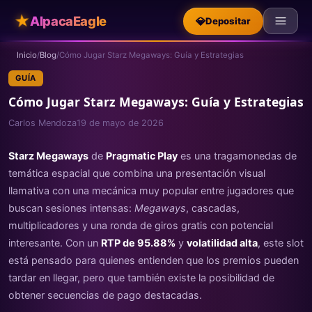
★
AlpacaEagle
💎
Depositar
Inicio
/
Blog
/
Cómo Jugar Starz Megaways: Guía y Estrategias
GUÍA
Cómo Jugar Starz Megaways: Guía y Estrategias
Carlos Mendoza
19 de mayo de 2026
Starz Megaways
de
Pragmatic Play
es una tragamonedas de
temática espacial que combina una presentación visual
llamativa con una mecánica muy popular entre jugadores que
buscan sesiones intensas:
Megaways
, cascadas,
multiplicadores y una ronda de giros gratis con potencial
interesante. Con un
RTP de 95.88%
y
volatilidad alta
, este slot
está pensado para quienes entienden que los premios pueden
tardar en llegar, pero que también existe la posibilidad de
obtener secuencias de pago destacadas.