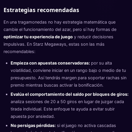
Estrategias recomendadas
En una tragamonedas no hay estrategia matemática que
cambie el funcionamiento del azar, pero sí hay formas de
optimizar tu experiencia de juego
y reducir decisiones
impulsivas. En Starz Megaways, estas son las más
recomendables:
Empieza con apuestas conservadoras:
por su alta
volatilidad, conviene iniciar en un rango bajo o medio de tu
presupuesto. Así tendrás margen para soportar rachas sin
premio mientras buscas activar la bonificación.
Evalúa el comportamiento del saldo por bloques de giros:
analiza sesiones de 20 a 50 giros en lugar de juzgar cada
tirada individual. Este enfoque te ayuda a evitar subir
apuesta por ansiedad.
No persigas pérdidas:
si el juego no activa cascadas