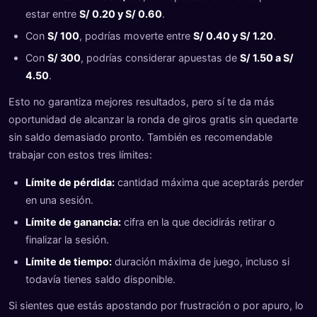
estar entre
S/ 0.20 y S/ 0.60
.
Con
S/ 100
, podrías moverte entre
S/ 0.40 y S/ 1.20
.
Con
S/ 300
, podrías considerar apuestas de
S/ 1.50 a S/
4.50
.
Esto no garantiza mejores resultados, pero sí te da más
oportunidad de alcanzar la ronda de giros gratis sin quedarte
sin saldo demasiado pronto. También es recomendable
trabajar con estos tres límites:
Límite de pérdida:
cantidad máxima que aceptarás perder
en una sesión.
Límite de ganancia:
cifra en la que decidirás retirar o
finalizar la sesión.
Límite de tiempo:
duración máxima de juego, incluso si
todavía tienes saldo disponible.
Si sientes que estás apostando por frustración o por apuro, lo