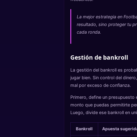
La mejor estrategia en Footba
resultado, sino proteger tu p
cada ronda.
Gestión de bankroll
La gestión del bankroll es prob
jugar bien. Sin control del dine
mal por exceso de confianza.
Primero, define un presupuesto e
monto que puedas permitirte per
Luego, divide ese bankroll en u
Bankroll
Apuesta sugerid