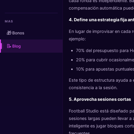
cada ronda es independiente. Bas
compensación automática puede 
4. Define una estrategia fija a
MAS
En lugar de improvisar en cada r
🎁
Bonos
ejemplo:
📝
Blog
70% del presupuesto para 
20% para cubrir ocasionalme
10% para apuestas puntuale
Este tipo de estructura ayuda a
consistencia a la sesión.
5. Aprovecha sesiones cortas
Football Studio está diseñado pa
sesiones largas pueden llevar a
inteligente es jugar bloques cor
frecuentes.