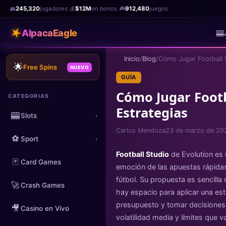
👥
💰
🎮
245,320
jugadores
|
$
12
M
en bonos
|
912,480
juegos
★
AlpacaEagle
🎰
Inicio
/
Blog
/
Cómo Jugar Football S
🌟
Free Spins
NUEVO
GUÍA
Cómo Jugar Footb
CATEGORIAS
Estrategias
🎰
Slots
›
Carlos Mendoza
23 de marzo de 20
⚽
Sport
›
Football Studio
de Evolution es
🃏
Card Games
emoción de las apuestas rápidas
fútbol. Su propuesta es sencilla
🚀
Crash Games
hay espacio para aplicar una est
presupuesto y tomar decisiones
🎥
Casino en Vivo
volatilidad media y límites que 