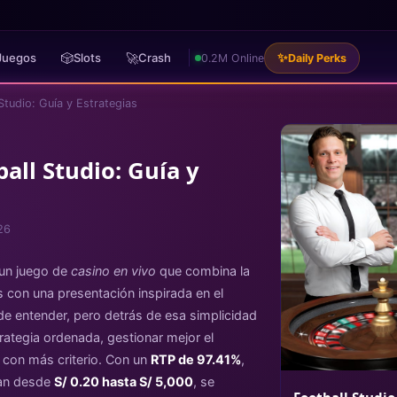
Juegos
🎲
Slots
🚀
Crash
✨
0.2M Online
Daily Perks
tudio: Guía y Estrategias
all Studio: Guía y
26
 un juego de
casino en vivo
que combina la
 con una presentación inspirada en el
 de entender, pero detrás de esa simplicidad
rategia ordenada, gestionar mejor el
 con más criterio. Con un
RTP de 97.41%
,
van desde
S/ 0.20 hasta S/ 5,000
, se