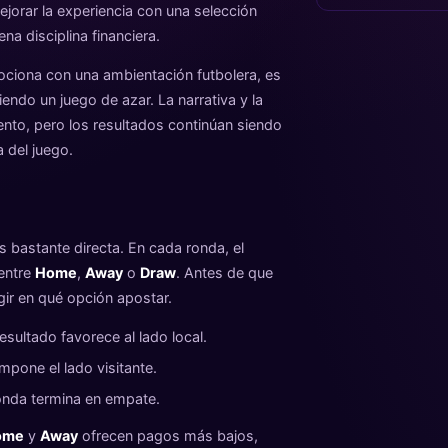
mejorar la experiencia con una selección
na disciplina financiera.
ciona con una ambientación futbolera, es
endo un juego de azar. La narrativa y la
nto, pero los resultados continúan siendo
a del juego.
s bastante directa. En cada ronda, el
entre
Home
,
Away
o
Draw
. Antes de que
egir en qué opción apostar.
esultado favorece al lado local.
mpone el lado visitante.
onda termina en empate.
ome
y
Away
ofrecen pagos más bajos,