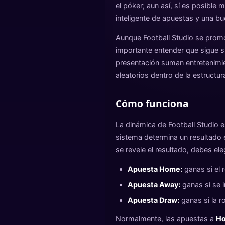
el póker; aun así, sí es posible 
inteligente de apuestas y una bue
Aunque Football Studio se promo
importante entender que sigue si
presentación suman entretenimie
aleatorios dentro de la estructur
Cómo funciona
La dinámica de Football Studio e
sistema determina un resultado 
se revele el resultado, debes el
Apuesta Home:
ganas si el r
Apuesta Away:
ganas si se i
Apuesta Draw:
ganas si la r
Normalmente, las apuestas a
H