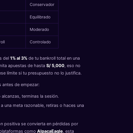
Conservador
Equilibrado
Moderado
oll
Controlado
ás del
1% al 3%
de tu bankroll total en una
rmita apuestas de hasta
S/ 5,000
, eso no
e límite si tu presupuesto no lo justifica.
s antes de empezar:
 alcanzas, terminas la sesión.
s a una meta razonable, retiras o haces una
n positiva se convierta en pérdidas por
n plataformas como
AlpacaEagle
, esta