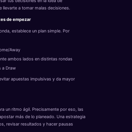
ar tus decisiones en la idea de
llevarte a tomar malas decisiones.
ntes de empezar
onda, establece un plan simple. Por
Home/Away
nte ambos lados en distintas rondas
s a Draw
 evitar apuestas impulsivas y da mayor
ra un ritmo ágil. Precisamente por eso, las
 apostar más de lo planeado. Una estrategia
tos, revisar resultados y hacer pausas