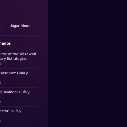
Jugar Ahora
onados
rse of the Werewolf
a y Estrategias
6
actoonz: Guía y
6
g Bamboo: Guía y
6
ator: Guía y
6