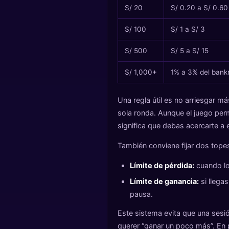
S/ 20
S/ 0.20 a S/ 0.60
S/ 100
S/ 1 a S/ 3
S/ 500
S/ 5 a S/ 15
S/ 1,000+
1% a 3% del bankr
Una regla útil es no arriesgar m
sola ronda. Aunque el juego pe
significa que debas acercarte a es
También conviene fijar dos tope
Límite de pérdida:
cuando lo
Límite de ganancia:
si llega
pausa.
Este sistema evita que una sesió
querer “ganar un poco más”. E