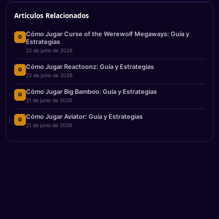
Artículos Relacionados
Cómo Jugar Curse of the Werewolf Megaways: Guía y
G
Estrategias
22 de junio de 2026
Cómo Jugar Reactoonz: Guía y Estrategias
G
22 de junio de 2026
Cómo Jugar Big Bamboo: Guía y Estrategias
G
21 de junio de 2026
Cómo Jugar Aviator: Guía y Estrategias
G
21 de junio de 2026