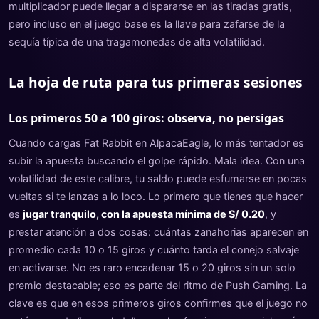
multiplicador puede llegar a dispararse en las tiradas gratis,
pero incluso en el juego base es la llave para zafarse de la
sequía típica de una tragamonedas de alta volatilidad.
La hoja de ruta para tus primeras sesiones
Los primeros 50 a 100 giros: observa, no persigas
Cuando cargas Fat Rabbit en AlpacaEagle, lo más tentador es
subir la apuesta buscando el golpe rápido. Mala idea. Con una
volatilidad de este calibre, tu saldo puede esfumarse en pocas
vueltas si te lanzas a lo loco. Lo primero que tienes que hacer
es
jugar tranquilo, con la apuesta mínima de S/ 0.20
, y
prestar atención a dos cosas: cuántas zanahorias aparecen en
promedio cada 10 o 15 giros y cuánto tarda el conejo salvaje
en activarse. No es raro encadenar 15 o 20 giros sin un solo
premio destacable; eso es parte del ritmo de Push Gaming. La
clave es que en esos primeros giros confirmes que el juego no