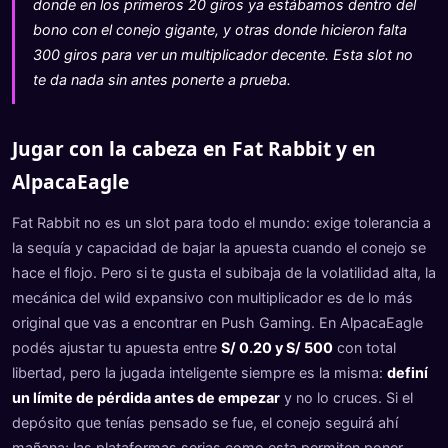
donde en los primeros 20 giros ya estábamos dentro del
bono con el conejo gigante, y otras donde hicieron falta
300 giros para ver un multiplicador decente. Esta slot no
te da nada sin antes ponerte a prueba.
Jugar con la cabeza en Fat Rabbit y en
AlpacaEagle
Fat Rabbit no es un slot para todo el mundo: exige tolerancia a
la sequía y capacidad de bajar la apuesta cuando el conejo se
hace el flojo. Pero si te gusta el subibaja de la volatilidad alta, la
mecánica del wild expansivo con multiplicador es de lo más
original que vas a encontrar en Push Gaming. En AlpacaEagle
podés ajustar tu apuesta entre
S/ 0.20 y S/ 500
con total
libertad, pero la jugada inteligente siempre es la misma:
definí
un límite de pérdida antes de empezar
y no lo cruces. Si el
depósito que tenías pensado se fue, el conejo seguirá ahí
mañana; las plataformas serias como esta permiten poner