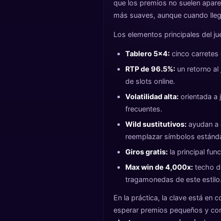
que los premios no suelen apar
más suaves, aunque cuando lleg
Los elementos principales del ju
Tablero 5x4:
cinco carretes 
RTP de 96.5%:
un retorno al
de slots online.
Volatilidad alta:
orientada a 
frecuentes.
Wild sustitutivos:
ayudan a 
reemplazar símbolos estánda
Giros gratis:
la principal fun
Max win de 4,000x:
techo de
tragamonedas de este estilo
En la práctica, la clave está en
esperar premios pequeños y co