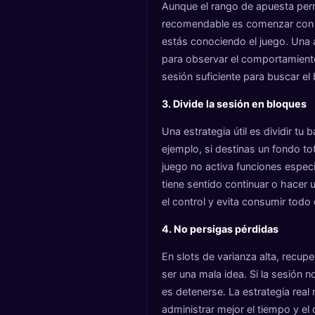
Aunque el rango de apuesta perm
recomendable es comenzar con u
estás conociendo el juego. Una
para observar el comportamient
sesión suficiente para buscar el 
3. Divide la sesión en bloques
Una estrategia útil es dividir tu
ejemplo, si destinas un fondo tot
juego no activa funciones espec
tiene sentido continuar o hacer
el control y evita consumir tod
4. No persigas pérdidas
En slots de varianza alta, recupe
ser una mala idea. Si la sesión n
es detenerse. La estrategia real 
administrar mejor el tiempo y el 