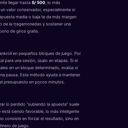
ite llegar hasta
S/ 500
, lo más
n valor conservador, especialmente si
 apuesta media o baja te da más margen
o de la tragamonedas y sostener una
bono de giros gratis.
 bankroll en pequeños bloques de juego. Por
al para una sesión, úsalo en etapas. Si el
iales en un bloque determinado, evalúa si
 una pausa. Este método ayuda a mantener
o el presupuesto en pocos minutos.
rar lo perdido “subiendo la apuesta” suele
o está siendo favorable, lo más inteligente
no consiste en forzar el resultado, sino en
dinero de juego.