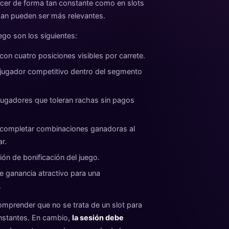
ecer de forma tan constante como en slots
an pueden ser más relevantes.
ego son los siguientes:
con cuatro posiciones visibles por carrete.
 jugador competitivo dentro del segmento
jugadores que toleran rachas sin pagos
completar combinaciones ganadoras al
r.
ción de bonificación del juego.
 ganancia atractivo para una
.
 comprender que no se trata de un slot para
nstantes. En cambio,
la sesión debe