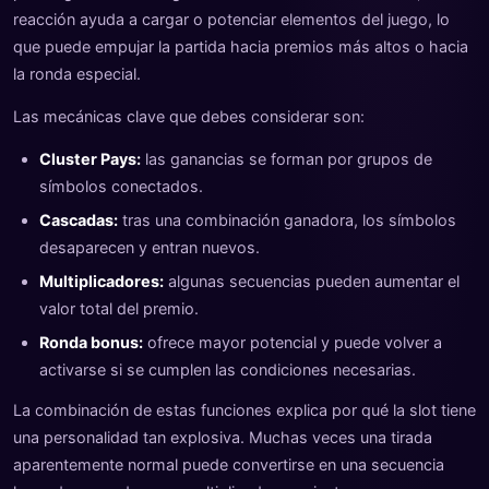
reacción ayuda a cargar o potenciar elementos del juego, lo
que puede empujar la partida hacia premios más altos o hacia
la ronda especial.
Las mecánicas clave que debes considerar son:
Cluster Pays:
las ganancias se forman por grupos de
símbolos conectados.
Cascadas:
tras una combinación ganadora, los símbolos
desaparecen y entran nuevos.
Multiplicadores:
algunas secuencias pueden aumentar el
valor total del premio.
Ronda bonus:
ofrece mayor potencial y puede volver a
activarse si se cumplen las condiciones necesarias.
La combinación de estas funciones explica por qué la slot tiene
una personalidad tan explosiva. Muchas veces una tirada
aparentemente normal puede convertirse en una secuencia