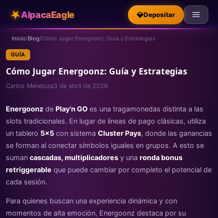
★
AlpacaEagle
💎
Depositar
Inicio
/
Blog
/
Cómo Jugar Energoonz: Guía y Estrategias
GUÍA
Cómo Jugar Energoonz: Guía y Estrategias
Carlos Mendoza
3 de abril de 2026
Energoonz
de
Play'n GO
es una tragamonedas distinta a las
slots tradicionales. En lugar de líneas de pago clásicas, utiliza
un tablero
5x5
con sistema
Cluster Pays
, donde las ganancias
se forman al conectar símbolos iguales en grupos. A esto se
suman
cascadas, multiplicadores
y una
ronda bonus
retriggerable
que puede cambiar por completo el potencial de
cada sesión.
Para quienes buscan una experiencia dinámica y con
momentos de alta emoción, Energoonz destaca por su