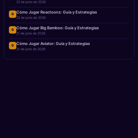
22 de junio de 2026
Cómo Jugar Reactoonz: Guía y Estrategias
G
22 de junio de 2026
Cómo Jugar Big Bamboo: Guía y Estrategias
G
21 de junio de 2026
Cómo Jugar Aviator: Guía y Estrategias
G
21 de junio de 2026