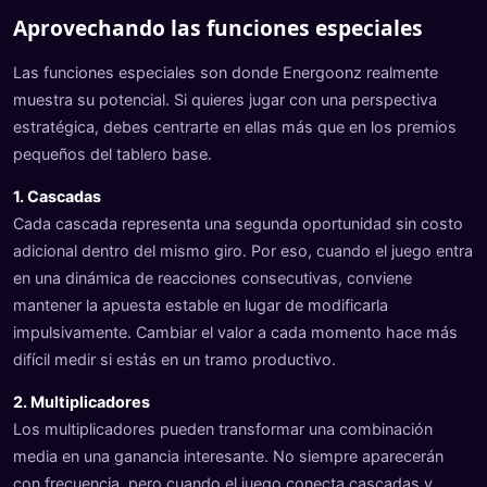
Aprovechando las funciones especiales
Las funciones especiales son donde Energoonz realmente
muestra su potencial. Si quieres jugar con una perspectiva
estratégica, debes centrarte en ellas más que en los premios
pequeños del tablero base.
1. Cascadas
Cada cascada representa una segunda oportunidad sin costo
adicional dentro del mismo giro. Por eso, cuando el juego entra
en una dinámica de reacciones consecutivas, conviene
mantener la apuesta estable en lugar de modificarla
impulsivamente. Cambiar el valor a cada momento hace más
difícil medir si estás en un tramo productivo.
2. Multiplicadores
Los multiplicadores pueden transformar una combinación
media en una ganancia interesante. No siempre aparecerán
con frecuencia, pero cuando el juego conecta cascadas y