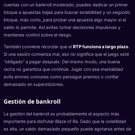
cuentas con un bankroll moderado, puedes dedicar un primer
bloque a apuestas bajas para buscar estabilidad y un segundo
bloque, más corto, para probar una apuesta algo mayor si el
saldo lo permite. Así evitas tomar decisiones impulsivas y
mantienes control sobre el riesgo.
También conviene recordar que el
RTP funciona a largo plazo
.
Si una sesión comienza mal, eso no significa que el juego esté
“obligado” a pagar después. Del mismo modo, una buena
racha no garantiza que continúe. Jugar con esa mentalidad
evita errores comunes como perseguir premios o confiar
demasiado en supersticiones.
Gestión de bankroll
La gestión del bankroll es probablemente el aspecto más
importante para disfrutar Blaze of Ra. Dado que la volatilidad
es alta, un saldo demasiado pequeño puede agotarse antes de