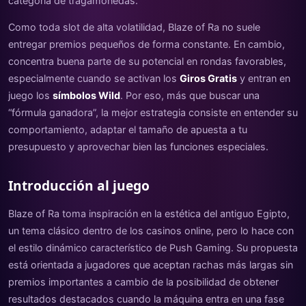
categoría de tragamonedas.
Como toda slot de alta volatilidad, Blaze of Ra no suele
entregar premios pequeños de forma constante. En cambio,
concentra buena parte de su potencial en rondas favorables,
especialmente cuando se activan los
Giros Gratis
y entran en
juego los
símbolos Wild
. Por eso, más que buscar una
“fórmula ganadora”, la mejor estrategia consiste en entender su
comportamiento, adaptar el tamaño de apuesta a tu
presupuesto y aprovechar bien las funciones especiales.
Introducción al juego
Blaze of Ra toma inspiración en la estética del antiguo Egipto,
un tema clásico dentro de los casinos online, pero lo hace con
el estilo dinámico característico de Push Gaming. Su propuesta
está orientada a jugadores que aceptan rachas más largas sin
premios importantes a cambio de la posibilidad de obtener
resultados destacados cuando la máquina entra en una fase