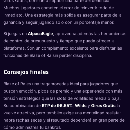
Giros Gratis, considera separar una parte del beneficio.
Muchos jugadores cometen el error de reinvertir todo de
inmediato. Una estrategia más sólida es asegurar parte de la
ganancia y seguir jugando solo con un porcentaje menor.
Si juegas en
AlpacaEagle
, aprovecha además las herramientas
de control de presupuesto y tiempo que pueda ofrecer la
plataforma. Son un complemento excelente para disfrutar las
funciones de Blaze of Ra sin perder disciplina.
Consejos finales
Blaze of Ra es una tragamonedas ideal para jugadores que
buscan emoción, picos de premio y una experiencia con más
tensión estratégica que las slots de volatilidad media o baja.
Su combinación de
RTP de 96.55%
,
Wilds
y
Giros Gratis
la
vuelve atractiva, pero también exige una mentalidad realista:
habrá rachas secas y el resultado dependerá en gran parte de
cómo administres tu bankroll.