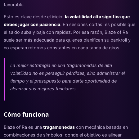
favorable.
Esto es clave desde el inicio:
la volatilidad alta significa que
debes jugar con paciencia
. En sesiones cortas, es posible que
el saldo suba y baje con rapidez. Por esa razón, Blaze of Ra
suele ser más adecuada para quienes planifican su bankroll y
no esperan retornos constantes en cada tanda de giros.
La mejor estrategia en una tragamonedas de alta
volatilidad no es perseguir pérdidas, sino administrar el
tiempo y el presupuesto para darte oportunidad de
alcanzar sus mejores funciones.
Cómo funciona
Blaze of Ra es una
tragamonedas
con mecánica basada en
combinaciones de símbolos, donde el objetivo es alinear