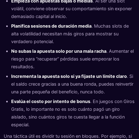
Empieza con apuestas bajas o medias
. Al ser una slot
volátil, conviene observar su comportamiento sin exponer
demasiado capital al inicio.
Planifica sesiones de duración media
. Muchas slots de
alta volatilidad necesitan más giros para mostrar su
verdadero potencial.
No subas la apuesta solo por una mala racha
. Aumentar el
riesgo para “recuperar” pérdidas suele empeorar los
resultados.
Incrementa la apuesta solo si ya fijaste un límite claro
. Si
el saldo crece gracias a una buena ronda, puedes reinvertir
una parte pequeña del beneficio, nunca todo.
Evalúa el costo por intento de bonus
. En juegos con Giros
Gratis, lo importante no es solo cuánto pagó un giro
aislado, sino cuántos giros te cuesta llegar a la función
especial.
Una táctica útil es dividir tu sesión en bloques. Por ejemplo, si