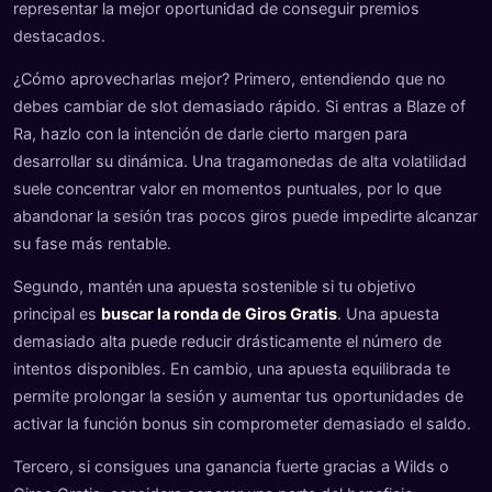
representar la mejor oportunidad de conseguir premios
destacados.
¿Cómo aprovecharlas mejor? Primero, entendiendo que no
debes cambiar de slot demasiado rápido. Si entras a Blaze of
Ra, hazlo con la intención de darle cierto margen para
desarrollar su dinámica. Una tragamonedas de alta volatilidad
suele concentrar valor en momentos puntuales, por lo que
abandonar la sesión tras pocos giros puede impedirte alcanzar
su fase más rentable.
Segundo, mantén una apuesta sostenible si tu objetivo
principal es
buscar la ronda de Giros Gratis
. Una apuesta
demasiado alta puede reducir drásticamente el número de
intentos disponibles. En cambio, una apuesta equilibrada te
permite prolongar la sesión y aumentar tus oportunidades de
activar la función bonus sin comprometer demasiado el saldo.
Tercero, si consigues una ganancia fuerte gracias a Wilds o