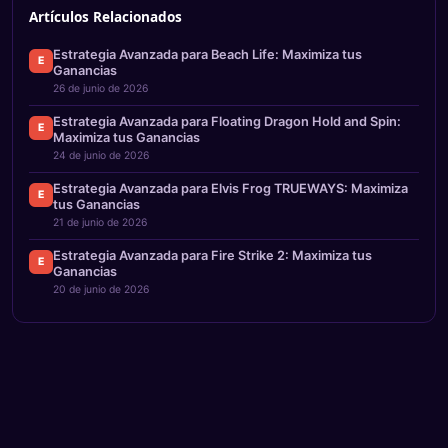
Artículos Relacionados
Estrategia Avanzada para Beach Life: Maximiza tus
E
Ganancias
26 de junio de 2026
Estrategia Avanzada para Floating Dragon Hold and Spin:
E
Maximiza tus Ganancias
24 de junio de 2026
Estrategia Avanzada para Elvis Frog TRUEWAYS: Maximiza
E
tus Ganancias
21 de junio de 2026
Estrategia Avanzada para Fire Strike 2: Maximiza tus
E
Ganancias
20 de junio de 2026