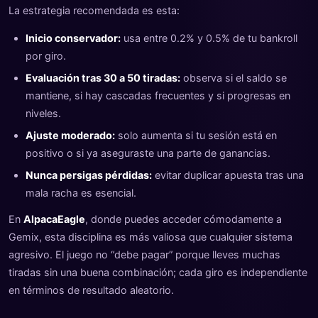
La estrategia recomendada es esta:
Inicio conservador:
usa entre 0.2% y 0.5% de tu bankroll
por giro.
Evaluación tras 30 a 50 tiradas:
observa si el saldo se
mantiene, si hay cascadas frecuentes y si progresas en
niveles.
Ajuste moderado:
solo aumenta si tu sesión está en
positivo o si ya aseguraste una parte de ganancias.
Nunca persigas pérdidas:
evitar duplicar apuesta tras una
mala racha es esencial.
En
AlpacaEagle
, donde puedes acceder cómodamente a
Gemix, esta disciplina es más valiosa que cualquier sistema
agresivo. El juego no “debe pagar” porque lleves muchas
tiradas sin una buena combinación; cada giro es independiente
en términos de resultado aleatorio.