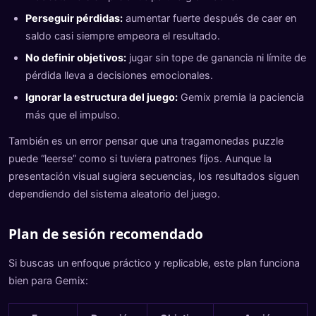
Perseguir pérdidas:
aumentar fuerte después de caer en
saldo casi siempre empeora el resultado.
No definir objetivos:
jugar sin tope de ganancia ni límite de
pérdida lleva a decisiones emocionales.
Ignorar la estructura del juego:
Gemix premia la paciencia
más que el impulso.
También es un error pensar que una tragamonedas puzzle
puede “leerse” como si tuviera patrones fijos. Aunque la
presentación visual sugiera secuencias, los resultados siguen
dependiendo del sistema aleatorio del juego.
Plan de sesión recomendado
Si buscas un enfoque práctico y replicable, este plan funciona
bien para Gemix: