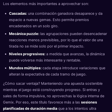
Los elementos más importantes a aprovechar son:
Cascadas:
una combinación ganadora desaparece y da
espacio a nuevas gemas. Esto permite premios
encadenados en un solo giro.
Mecánica puzzle:
las agrupaciones pueden desencadenar
reacciones menos previsibles, por lo que el valor de una
tirada no se mide solo por el primer impacto.
Niveles progresivos:
a medida que avanzas, la dinámica
puede volverse más interesante y rentable.
Mundos múltiples:
cada etapa introduce variaciones que
alteran la expectativa de cada tramo de juego.
¿Cómo sacar ventaja? Manteniendo una apuesta sostenible
mientras el juego está construyendo progreso. Si entras y
sales de forma impulsiva, no aprovechas la lógica interna de
Gemix. Por eso, este título favorece más a las
sesiones
planificadas de duración media
que a los intentos ultra