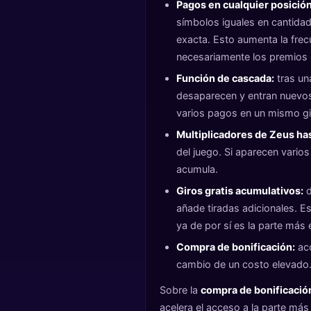
Pagos en cualquier posición
símbolos iguales en cantidad
exacta. Esto aumenta la frec
necesariamente los premios
Función de cascada:
tras un
desaparecen y entran nuevos
varios pagos en un mismo gi
Multiplicadores de Zeus ha
del juego. Si aparecen varios
acumula.
Giros gratis acumulativos:
d
añade tiradas adicionales. E
ya de por sí es la parte más 
Compra de bonificación:
acc
cambio de un costo elevado
Sobre la
compra de bonificació
acelera el acceso a la parte más