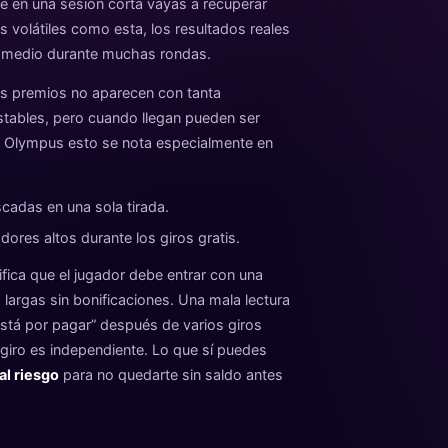
e en una sesión corta vayas a recuperar
 volátiles como esta, los resultados reales
romedio durante muchas rondas.
os premios no aparecen con tanta
tables, pero cuando llegan pueden ser
 Olympus esto se nota especialmente en
cadas en una sola tirada.
ores altos durante los giros gratis.
ifica que el jugador debe entrar con una
largas sin bonificaciones. Una mala lectura
stá por pagar” después de varios giros
iro es independiente. Lo que sí puedes
al riesgo
para no quedarte sin saldo antes