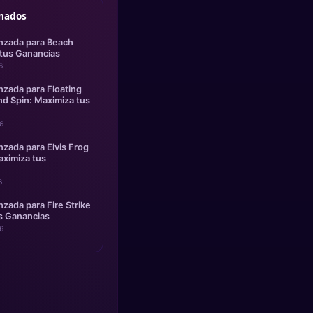
onados
anzada para Beach
 tus Ganancias
6
nzada para Floating
d Spin: Maximiza tus
6
nzada para Elvis Frog
ximiza tus
6
nzada para Fire Strike
s Ganancias
6