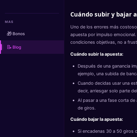
Cuándo subir y bajar 
MAS
Uno de los errores más costoso
🎁
Bonos
apuesta por impulso emocional.
condiciones objetivas, no a frust
📝
Blog
Cuándo subir la apuesta:
Después de una ganancia imp
ejemplo, una subida de ban
Cuando decidas usar una estr
decir, arriesgar solo parte de
Al pasar a una fase corta de
de giros.
Cuándo bajar la apuesta:
Si encadenas 30 a 50 giros c