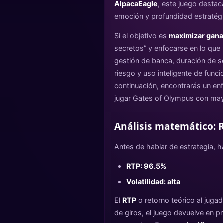
AlpacaEagle
, este juego desta
emoción y profundidad estratégi
Si el objetivo es
maximizar gana
secretos” y enfocarse en lo que
gestión de banca, duración de s
riesgo y uso inteligente de func
continuación, encontrarás un en
jugar Gates of Olympus con mayo
Análisis matemático: R
Antes de hablar de estrategia, h
RTP: 96.5%
Volatilidad: alta
El
RTP
o retorno teórico al juga
de giros, el juego devuelve en 